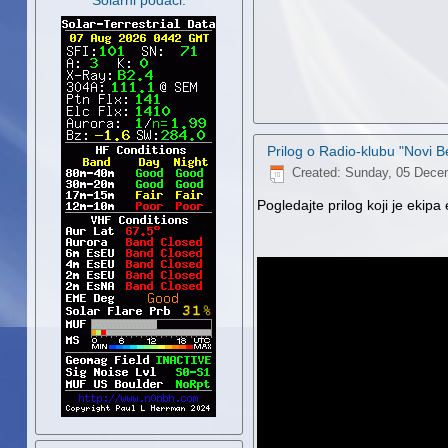
Solarni podaci:
Prilog o Radio-klubu "Novi B
Created: Sunday, 05 Dece
Pogledajte prilog koji je ekipa