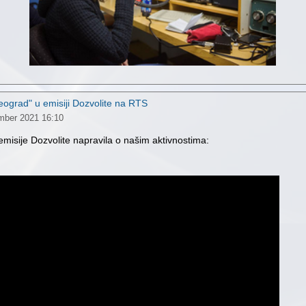
eograd" u emisiji Dozvolite na RTS
mber 2021 16:10
 emisije Dozvolite napravila o našim aktivnostima: