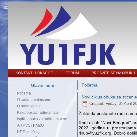
KONTAKT I LOKACIJE
FORUM
PRIJAVITE SE NA OBUKU
Početna
Glavni meni
Početna
Novi ciklus obuke za sticanje
O radio-amaterizmu
Created: Friday, 01 April 2
O radio-klubu
Kako postati radio-amater
Želite da postanete radio-ama
Ispiti i obuka za radio-amatere
Radio-klub "Novi Beograd" org
ARMVS / RMZO
2022. godine u prostorijama 
KT Takmičenja
rklub@yu1fjk.org. Dobro došli!