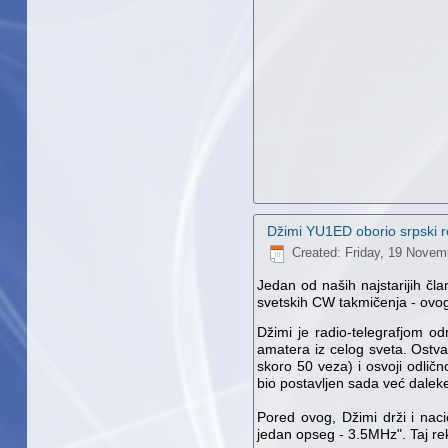
Džimi YU1ED oborio srpski
Created: Friday, 19 Novem
Jedan od naših najstarijih čl
svetskih CW takmičenja - ovo
Džimi je radio-telegrafjom o
amatera iz celog sveta. Ostva
skoro 50 veza) i osvoji odli
bio postavljen sada već dalek
Pored ovog, Džimi drži i naci
jedan opseg - 3.5MHz". Taj re