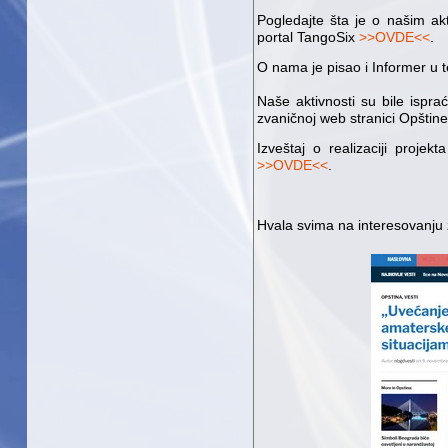
Pogledajte šta je o našim a
portal TangoSix
>>OVDE<<
.
O nama je pisao i Informer u 
Naše aktivnosti su bile ispra
zvaničnoj web stranici Opštin
Izveštaj o realizaciji proje
>>OVDE<<
.
Hvala svima na interesovanju 