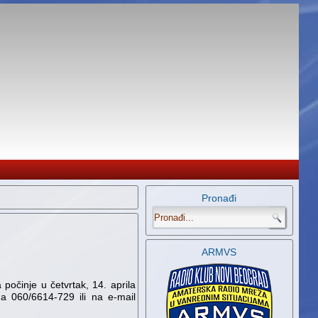
Pronađi
.
ARMVS
počinje u četvrtak, 14. aprila
na 060/6614-729 ili na e-mail