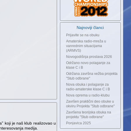
Najnoviji članci
Prijavite se na obuku
Amaterska radio-mreža u
vanrednim situacijama
(ARMVS)
Novogodišnja proslava 2026
Održano novo polaganje za
klase C i B
Održana završna vežba projekta
"Stub odbrane"
Nova obuka i polaganje za
radio-amaterske klase C i B
Nova oprema u radio-klubu
Završen praktični deo obuke u
okviru Projekta "Stub odbrane"
Završena teorijska obuka na
projektu "Stub odbrane"
 koji je naš klub realizovao u
Ponjavica 2025
interesovanja medija.