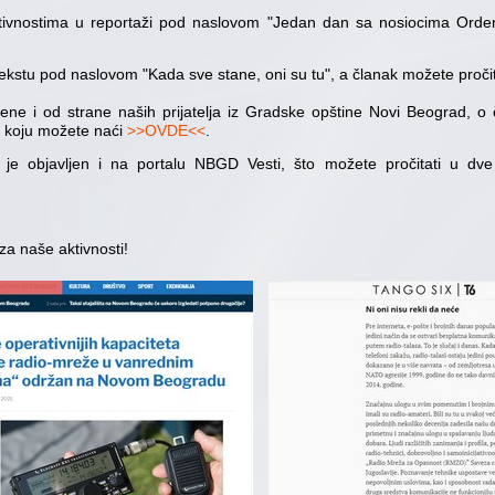
ktivnostima u reportaži pod naslovom "Jedan dan sa nosiocima Orden
tekstu pod naslovom "Kada sve stane, oni su tu", a članak možete proči
ćene i od strane naših prijatelja iz Gradske opštine Novi Beograd, o
e koju možete naći
>>OVDE<<
.
kta je objavljen i na portalu NBGD Vesti, što možete pročitati u d
za naše aktivnosti!