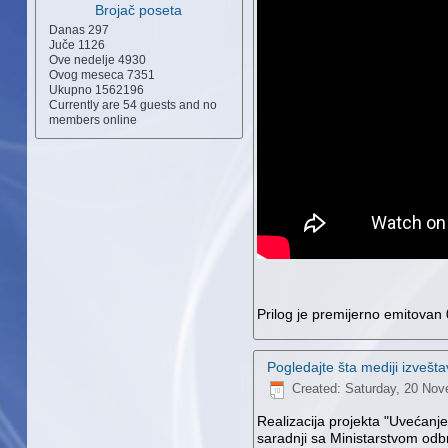
Brojač poseta
Danas
297
Juče
1126
Ove nedelje
4930
Ovog meseca
7351
Ukupno
1562196
Currently are 54 guests and no
members online
Prilog je premijerno emitova
Pogledajte šta mediji izvešt
Created: Saturday, 20 No
Realizacija projekta "Uvećanj
saradnji sa Ministarstvom odbr