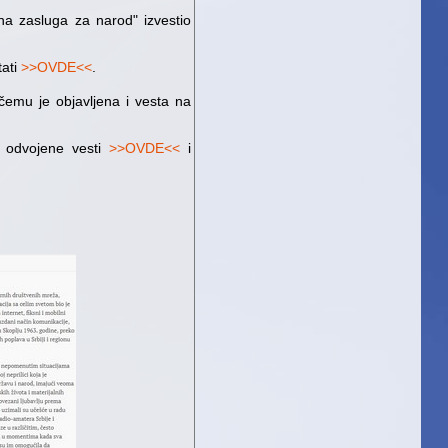
a zasluga za narod" izvestio
tati
>>OVDE<<
.
 čemu je objavljena i vesta na
ve odvojene vesti
>>OVDE<<
i