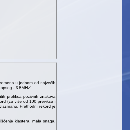
 vremena u jednom od najvećih
 opseg - 3.5MHz".
tih prefiksa pozivnih znakova
ord (za više od 100 previksa i
plasmanu. Prethodni rekord je
rišćenje klastera, mala snaga,