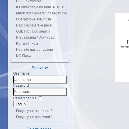
UKT Takmičenja
KT takmičenje na 80m "NBGD"
Mladi radio-amateri našeg kluba
Operatorske aktivnosti
Radio-amaterske priče
QSL Info / Log search
Preuzimanja / Download
Korisni linkovi
Podržite nas donacijom
DX Klaster
Prijavi se
Username
Password
Remember Me
Log in
Forgot your username?
Forgot your password?