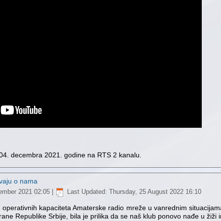
n 04. decembra 2021. godine na RTS 2 kanalu.
avaju o nama
vember 2021 02:05
|
Last Updated: Thursday, 25 August 2022 16:10
e operativnih kapaciteta Amaterske radio mreže u vanrednim situacijama"
ane Republike Srbije, bila je prilika da se naš klub ponovo nađe u žiži 