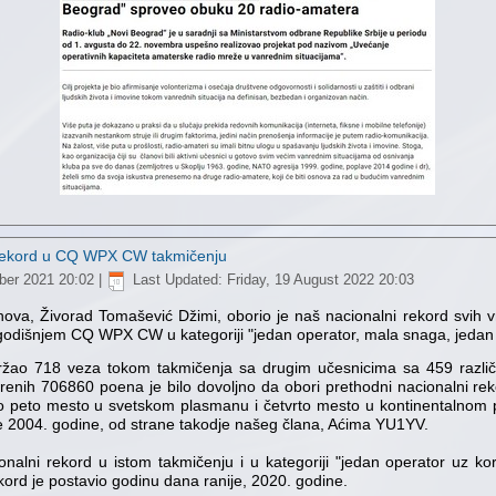
 rekord u CQ WPX CW takmičenju
ber 2021 20:02
|
Last Updated: Friday, 19 August 2022 20:03
anova, Živorad Tomašević Džimi, oborio je naš nacionalni rekord svih
godišnjem CQ WPX CW u kategoriji "jedan operator, mala snaga, jedan
držao 718 veza tokom takmičenja sa drugim učesnicima sa 459 različi
renih 706860 poena je bilo dovoljno da obori prethodni nacionalni rek
čno peto mesto u svetskom plasmanu i četvrto mesto u kontinentalnom 
e 2004. godine, od strane takodje našeg člana, Aćima YU1YV.
onalni rekord u istom takmičenju i u kategoriji "jedan operator uz ko
kord je postavio godinu dana ranije, 2020. godine.