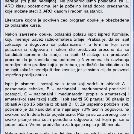
nedelje (tri puta nedeljno). Ne preporučujemo polaganje za 1.
ARO klasu početnicima, jer je poželjno imati dobro predznanje,
koje možete steći 3. ARO klasom i radom na stanici.
Literatura kojom je pokriven ceo program obuke je obezbeđena
za polaznike kursa.
Nakon završene obuke, polaznici polažu ispit ispred Komisije,
koju imenuje Savez radio-amatera Srbije. Praksa je, da se ispit
zakazuje u dogovoru sa polaznicima - u terminu koji svim
polaznicima odgovara i nakon što predavači procene da su
kandidati spremni da izadju na ispit. U slučaju da predavači
procene da je kandidatima potrebno još vremena da savladaju
odredjeni deo gradiva koji je potreban, predložiće kandidatima da
se ispit zakaže nedelju ili dve kasnije, jer je svima cilj da polaznici
uspešno prodju obuku.
Ispit je pismeni i sastoji se iz testa koji sadrži tri oblasti: A –
poznavanje tehnike, B – nacionalni i međunarodni pravilnici i
postupci, C – nacionalni i međunarodni propisi o amaterskoj i
amaterskoj satelitskoj službi. Ispit sadrži 60 pitanja: 30 pitanja iz
oblasti A i po 15 pitanja iz oblasti B i C. Za uspešno položen ispit,
potrebno je da kandidat ima najmanje 70% tačnih odgovora na
svakom od tri dela testa pojedinačno. Pitanja su zatvorenog tipa -
svako pitanje ima četiri ponuđena odgovora, od kojih je samo
jedan tačan. Vreme predviđeno za trajanje ispita je 60 minuta.
Nakon položenog ispita, kandidatima koji su položili ispit se izdaje