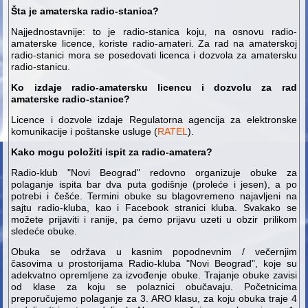
Šta je amaterska radio-stanica?
Najjednostavnije: to je radio-stanica koju, na osnovu radio-
amaterske licence, koriste radio-amateri. Za rad na amaterskoj
radio-stanici mora se posedovati licenca i dozvola za amatersku
radio-stanicu.
Ko izdaje radio-amatersku licencu i dozvolu za rad
amaterske radio-stanice?
Licence i dozvole izdaje Regulatorna agencija za elektronske
komunikacije i poštanske usluge (
RATEL
).
Kako mogu položiti ispit za radio-amatera?
Radio-klub "Novi Beograd" redovno organizuje obuke za
polaganje ispita bar dva puta godišnje (proleće i jesen), a po
potrebi i češće. Termini obuke su blagovremeno najavljeni na
sajtu radio-kluba, kao i Facebook stranici kluba. Svakako se
možete prijaviti i ranije, pa ćemo prijavu uzeti u obzir prilikom
sledeće obuke.
Obuka se održava u kasnim popodnevnim / večernjim
časovima u prostorijama Radio-kluba "Novi Beograd", koje su
adekvatno opremljene za izvođenje obuke. Trajanje obuke zavisi
od klase za koju se polaznici obučavaju. Početnicima
preporučujemo polaganje za 3. ARO klasu, za koju obuka traje 4