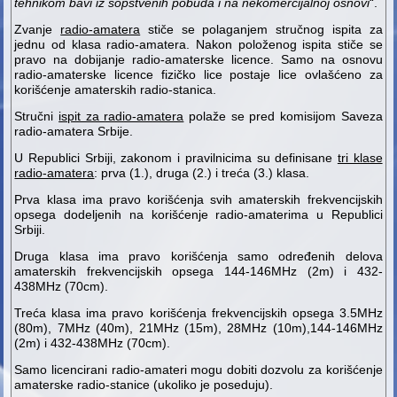
tehnikom bavi iz sopstvenih pobuda i na nekomercijalnoj osnovi
“.
Zvanje
radio-amatera
stiče se polaganjem stručnog ispita za
jednu od klasa radio-amatera. Nakon položenog ispita stiče se
pravo na dobijanje radio-amaterske licence. Samo na osnovu
radio-amaterske licence fizičko lice postaje lice ovlašćeno za
korišćenje amaterskih radio-stanica.
Stručni
ispit za radio-amatera
polaže se pred komisijom Saveza
radio-amatera Srbije.
U Republici Srbiji, zakonom i pravilnicima su definisane
tri klase
radio-amatera
: prva (1.), druga (2.) i treća (3.) klasa.
Prva klasa ima pravo korišćenja svih amaterskih frekvencijskih
opsega dodeljenih na korišćenje radio-amaterima u Republici
Srbiji.
Druga klasa ima pravo korišćenja samo određenih delova
amaterskih frekvencijskih opsega 144-146MHz (2m) i 432-
438MHz (70cm).
Treća klasa ima pravo korišćenja frekvencijskih opsega 3.5MHz
(80m), 7MHz (40m), 21MHz (15m), 28MHz (10m),144-146MHz
(2m) i 432-438MHz (70cm).
Samo licencirani radio-amateri mogu dobiti dozvolu za korišćenje
amaterske radio-stanice (ukoliko je poseduju).