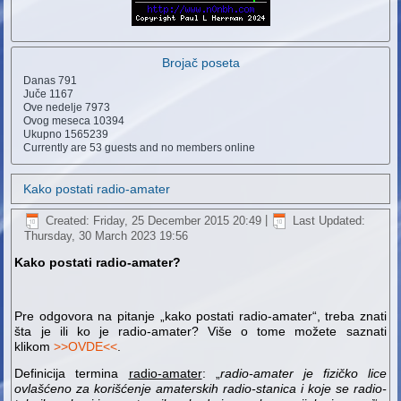
Brojač poseta
Danas
791
Juče
1167
Ove nedelje
7973
Ovog meseca
10394
Ukupno
1565239
Currently are 53 guests and no members online
Kako postati radio-amater
Created: Friday, 25 December 2015 20:49
|
Last Updated:
Thursday, 30 March 2023 19:56
Kako postati radio-amater?
Pre odgovora na pitanje „kako postati radio-amater“, treba znati
šta je ili ko je radio-amater? Više o tome možete saznati
klikom
>>OVDE<<
.
Definicija termina
radio-amater
: „
radio-amater je fizičko lice
ovlašćeno za korišćenje amaterskih radio-stanica i koje se radio-