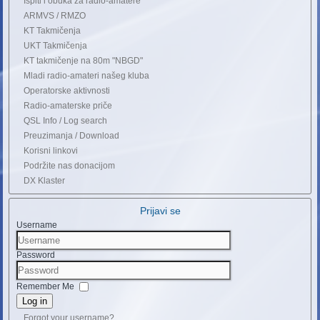
Ispiti i obuka za radio-amatere
ARMVS / RMZO
KT Takmičenja
UKT Takmičenja
KT takmičenje na 80m "NBGD"
Mladi radio-amateri našeg kluba
Operatorske aktivnosti
Radio-amaterske priče
QSL Info / Log search
Preuzimanja / Download
Korisni linkovi
Podržite nas donacijom
DX Klaster
Prijavi se
Username
Password
Remember Me
Log in
Forgot your username?