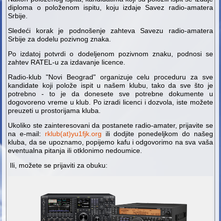
diploma o položenom ispitu, koju izdaje Savez radio-amatera
Srbije.
Sledeći korak je podnošenje zahteva Savezu radio-amatera
Srbije za dodelu pozivnog znaka.
Po izdatoj potvrdi o dodeljenom pozivnom znaku, podnosi se
zahtev RATEL-u za izdavanje licence.
Radio-klub "Novi Beograd" organizuje celu proceduru za sve
kandidate koji polože ispit u našem klubu, tako da sve što je
potrebno - to je da donesete sve potrebne dokumente u
dogovoreno vreme u klub. Po izradi licenci i dozvola, iste možete
preuzeti u prostorijama kluba.
Ukoliko ste zainteresovani da postanete radio-amater, prijavite se
na e-mail:
rklub(at)yu1fjk.org
ili dodjite ponedeljkom do našeg
kluba, da se upoznamo, popijemo kafu i odgovorimo na sva vaša
eventualna pitanja ili otklonimo nedoumice.
Ili, možete se prijaviti za obuku: