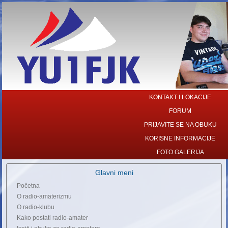
KONTAKT I LOKACIJE
FORUM
PRIJAVITE SE NA OBUKU
KORISNE INFORMACIJE
FOTO GALERIJA
Glavni meni
Početna
O radio-amaterizmu
O radio-klubu
Kako postati radio-amater