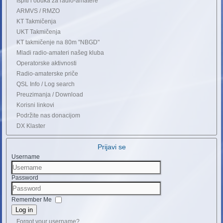
Ispiti i obuka za radio-amatere
ARMVS / RMZO
KT Takmičenja
UKT Takmičenja
KT takmičenje na 80m "NBGD"
Mladi radio-amateri našeg kluba
Operatorske aktivnosti
Radio-amaterske priče
QSL Info / Log search
Preuzimanja / Download
Korisni linkovi
Podržite nas donacijom
DX Klaster
Prijavi se
Username
Password
Remember Me
Log in
Forgot your username?