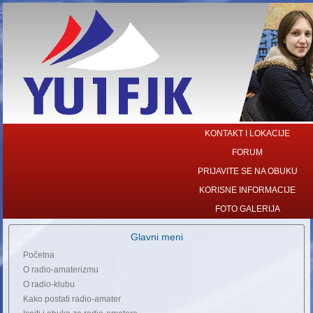
KONTAKT I LOKACIJE
FORUM
PRIJAVITE SE NA OBUKU
KORISNE INFORMACIJE
FOTO GALERIJA
Glavni meni
Početna
O radio-amaterizmu
O radio-klubu
Kako postati radio-amater