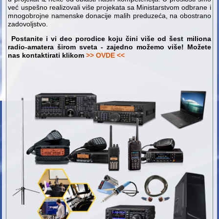
već uspešno realizovali više projekata sa Ministarstvom odbrane i
mnogobrojne namenske donacije malih preduzeća, na obostrano
zadovoljstvo.
Postanite i vi deo porodice koju čini više od šest miliona
radio-amatera širom sveta - zajedno možemo više! Možete
nas kontaktirati klikom
>> OVDE <<