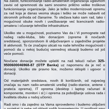
Na žalost, funkcionisanje radio-amaterskih organizacija uglavnom
zavisi od spremnosti da sami snosimo prilično velike troškove
funkcionisanja organizacije. Jako je teško modernizovati opremu
za rad koja je danas veoma skupa i teško se može nabaviti od
skromnih prihoda od članarine. To otežava kako sam rad, tako i
mogućnost obuke novih i uvežbavanje već licenciranih radio-
amatera i očuvanje tehničke infrastrukture.
Ukoliko ste u mogućnosti, pozivamo Vas da i Vi pomognete rad
našeg radio-kluba, bilo donacijom (opreme ili novčanih
sredstava), sponzorstvom ili uključivanjem u zajedničke projekte
ili aktivnosti. To će značajno uticati na naše tehničke mogućnosti i
pomoći da u nekoj budućoj vanrednoj situaciji budemo od još
veće pomoći.
Novčane donacije možete uplatiti na naš tekući račun
325-
9500600046968-87 (OTP Banka)
uz napomenu da je reč o
donaciji. Ukoliko ste pravno lice, možemo sklopiti i ugovor o
donaciji.
Od materijalnih sredstava, novih ili korišćenih, od najvećeg
značaja su nam radio-amaterski uređaji (radio-stanice, antene i
prateća oprema), IT oprema (desktop i laptop računari ili
komponente, monitori i sl.) i oprema za poboljšanje uslova rada i
kvaliteta obuka u našoj učionici.
Radi smo i da zajedno sa Vama sprovedemo i budemo uključeni
u projekat iz neke od oblasti naših kompetencija. U prošlosti smo