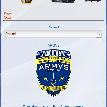
Prev
Next
Pronađi
.
ARMVS
Zapratite našu zvaničnu Fejsbuk stranu: