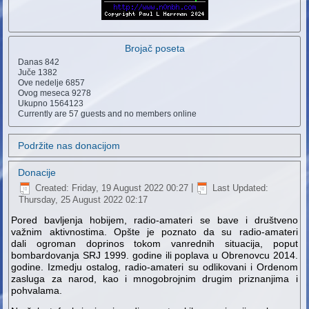
Brojač poseta
Danas
842
Juče
1382
Ove nedelje
6857
Ovog meseca
9278
Ukupno
1564123
Currently are 57 guests and no members online
Podržite nas donacijom
Donacije
Created: Friday, 19 August 2022 00:27
|
Last Updated:
Thursday, 25 August 2022 02:17
Pored bavljenja hobijem, radio-amateri se bave i društveno
važnim aktivnostima. Opšte je poznato da su radio-amateri
dali ogroman doprinos tokom vanrednih situacija, poput
bombardovanja SRJ 1999. godine ili poplava u Obrenovcu 2014.
godine. Izmedju ostalog, radio-amateri su odlikovani i Ordenom
zasluga za narod, kao i mnogobrojnim drugim priznanjima i
pohvalama.