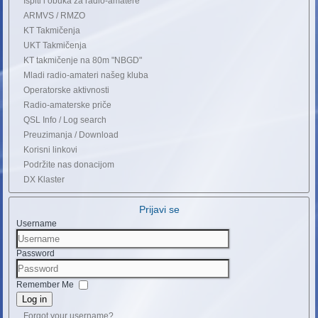
Ispiti i obuka za radio-amatere
ARMVS / RMZO
KT Takmičenja
UKT Takmičenja
KT takmičenje na 80m "NBGD"
Mladi radio-amateri našeg kluba
Operatorske aktivnosti
Radio-amaterske priče
QSL Info / Log search
Preuzimanja / Download
Korisni linkovi
Podržite nas donacijom
DX Klaster
Prijavi se
Username
Password
Remember Me
Log in
Forgot your username?