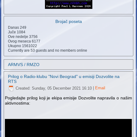
Brojač poseta
Danas
249
Juče
1084
Ove nedelje
3756
Ovog meseca
6177
Ukupno
1561022
Currently are 53 guests and no members online
ARMVS / RMZO
Prilog o Radio-klubu "Novi Beograd" u emisiji Dozvolite na
RTS
Created: Sunday, 05 December 2021 16:10
|
Email
Pogledajte prilog koji je ekipa emisije Dozvolite napravila o našim
aktivnostima: