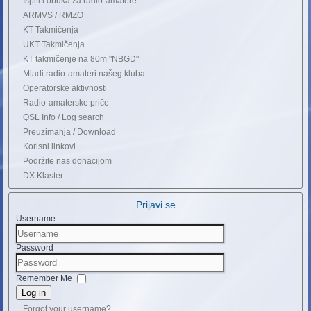
Ispiti i obuka za radio-amatere
ARMVS / RMZO
KT Takmičenja
UKT Takmičenja
KT takmičenje na 80m "NBGD"
Mladi radio-amateri našeg kluba
Operatorske aktivnosti
Radio-amaterske priče
QSL Info / Log search
Preuzimanja / Download
Korisni linkovi
Podržite nas donacijom
DX Klaster
Prijavi se
Username
Password
Remember Me
Log in
Forgot your username?