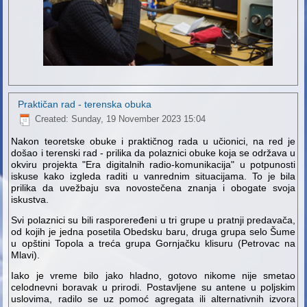
Praktičan rad - terenska obuka
Created: Sunday, 19 November 2023 15:04
Nakon teoretske obuke i praktičnog rada u učionici, na red je
došao i terenski rad - prilika da polaznici obuke koja se održava u
okviru projekta "Era digitalnih radio-komunikacija" u potpunosti
iskuse kako izgleda raditi u vanrednim situacijama. To je bila
prilika da uvežbaju sva novostečena znanja i obogate svoja
iskustva.
Svi polaznici su bili rasporeređeni u tri grupe u pratnji predavača,
od kojih je jedna posetila Obedsku baru, druga grupa selo Šume
u opštini Topola a treća grupa Gornjačku klisuru (Petrovac na
Mlavi).
Iako je vreme bilo jako hladno, gotovo nikome nije smetao
celodnevni boravak u prirodi. Postavljene su antene u poljskim
uslovima, radilo se uz pomoć agregata ili alternativnih izvora