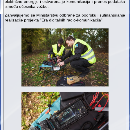
električne energije i ostvarena je komunikacija i prenos podataka
između učesnika vežbe.
Zahvaljujemo se Ministarstvu odbrane za podršku i sufinansiranje
realizacije projekta "Era digitalnih radio-komunikacija".