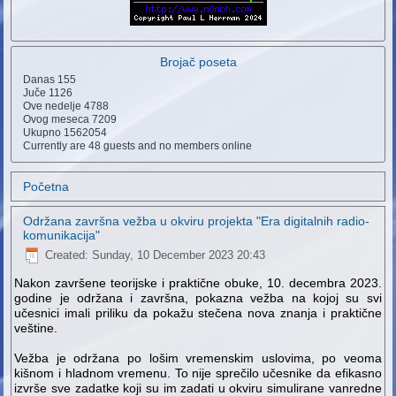
Brojač poseta
Danas
155
Juče
1126
Ove nedelje
4788
Ovog meseca
7209
Ukupno
1562054
Currently are 48 guests and no members online
Početna
Održana završna vežba u okviru projekta "Era digitalnih radio-
komunikacija"
Created: Sunday, 10 December 2023 20:43
Nakon završene teorijske i praktične obuke, 10. decembra 2023.
godine je održana i završna, pokazna vežba na kojoj su svi
učesnici imali priliku da pokažu stečena nova znanja i praktične
veštine.
Vežba je održana po lošim vremenskim uslovima, po veoma
kišnom i hladnom vremenu. To nije sprečilo učesnike da efikasno
izvrše sve zadatke koji su im zadati u okviru simulirane vanredne