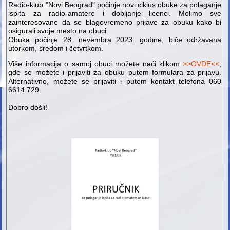
Radio-klub "Novi Beograd" počinje novi ciklus obuke za polaganje
ispita za radio-amatere i dobijanje licenci. Molimo sve
zainteresovane da se blagovremeno prijave za obuku kako bi
osigurali svoje mesto na obuci.
Obuka počinje 28. nevembra 2023. godine, biće održavana
utorkom, sredom i četvrtkom.
Više informacija o samoj obuci možete naći klikom
>>OVDE<<
,
gde se možete i prijaviti za obuku putem formulara za prijavu.
Alternativno, možete se prijaviti i putem kontakt telefona 060
6614 729.
Dobro došli!