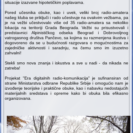
situacije izazvane hipotetičkim poplavama.
Pored učesnika obuke, kao i uvek, veliki broj radio-amatera
našeg kluba se priključi i rado učestvuje na ovakvim vežbama, pa
je na vežbi učestvovalo više od 35 radio-amatera sa nekoliko
lokacija na teritoriji Grada Beograda. Vežbi su prisustvovali i
predstavnici Alpinističkog odseka Beograd i Dobrovoljnog
vatrogasnog društva Pančevo, sa kojima su razmenjena ikustva i
dogovoreno da se u budućnosti razgovara o mogućnostima za
zajedničke aktivnosti i saradnju, na čemu smo im izuzetno
zahvalni!
Stekli smo nova znanja i iskustva a sve u nadi - da nikada ne
zatreba!
Projekat "Era digitalnih radio-komunikacija" je sufinansiran od
strane Ministarstva odbrane Republike Srbije i omogućio nam je
izvođenje teorijske i praktične obuke, kao i nabavku nedostajućih
materijalnih sredstava i opreme kako bi obuka bila efikasno
organizovana.