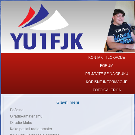
KONTAKT I LOKACIJE
FORUM
PRIJAVITE SE NA OBUKU
KORISNE INFORMACIJE
FOTO GALERIJA
Glavni meni
Početna
O radio-amaterizmu
O radio-klubu
Kako postati radio-amater