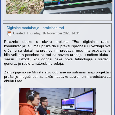
Digitalne modulacije - praktičan rad
Created: Thursday, 16 November 2023 14:34
Polaznici obuke u okviru projekta "Era digitalnih radio-
komunikacija" su imali prilike da u praksi isprobaju i uvežbaju sve
o čemu su slušali na prethodnim predavanjima. Interesovanje je
bilo veliko a posebno za rad na novom uređaju u našem klubu -
Yaesu FTdx-10, koji donosi neke nove tehnologije i sledeću
generaciju radio-amaterskih uređaja.
Zahvaljujemo se Ministarstvu odbrane na sufinansiranju projekta i
pružanju mogućnosti za lakšu nabavku savremenih sredstava za
obuku i rad.