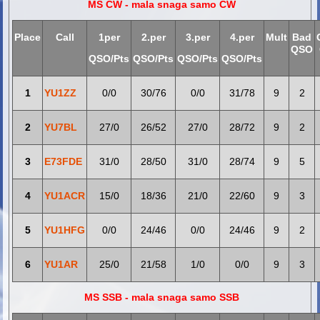
MS CW - mala snaga samo CW
Place
Call
1per
2.per
3.per
4.per
Mult
Bad
QSO
QSO/Pts
QSO/Pts
QSO/Pts
QSO/Pts
1
YU1ZZ
0/0
30/76
0/0
31/78
9
2
2
YU7BL
27/0
26/52
27/0
28/72
9
2
3
E73FDE
31/0
28/50
31/0
28/74
9
5
4
YU1ACR
15/0
18/36
21/0
22/60
9
3
5
YU1HFG
0/0
24/46
0/0
24/46
9
2
6
YU1AR
25/0
21/58
1/0
0/0
9
3
MS SSB - mala snaga samo SSB