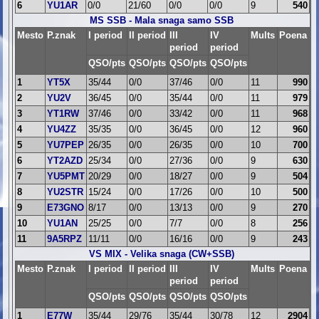
6
YU1AR
0/0
21/60
0/0
0/0
9
540
MS SSB - Mala snaga samo SSB
Mesto
P.znak
I period
II period
III
IV
Mults
Poena
period
period
QSO/pts
QSO/pts
QSO/pts
QSO/pts
1
YT5X
35/44
0/0
37/46
0/0
11
990
2
YU2V
36/45
0/0
35/44
0/0
11
979
3
YT1RW
37/46
0/0
33/42
0/0
11
968
4
YU4ZZ
35/35
0/0
36/45
0/0
12
960
5
YU7PEP
26/35
0/0
26/35
0/0
10
700
6
YT2AZD
25/34
0/0
27/36
0/0
9
630
7
YU5PMT
20/29
0/0
18/27
0/0
9
504
8
YU2STR
15/24
0/0
17/26
0/0
10
500
9
E73GNO
8/17
0/0
13/13
0/0
9
270
10
YU1AN
25/25
0/0
7/7
0/0
8
256
11
9A5RPZ
11/11
0/0
16/16
0/0
9
243
VS MIX - Velika snaga (CW+SSB)
Mesto
P.znak
I period
II period
III
IV
Mults
Poena
period
period
QSO/pts
QSO/pts
QSO/pts
QSO/pts
1
E77W
35/44
29/76
35/44
30/78
12
2904