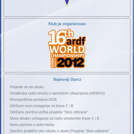
Klub je organizovao
Najnoviji članci
Prijavite se na obuku
Amaterska radio-mreža u vanrednim situacijama (ARMVS)
Novogodišnja proslava 2026
Održano novo polaganje za klase C i B
Održana završna vežba projekta "Stub odbrane"
Nova obuka i polaganje za radio-amaterske klase C i B
Nova oprema u radio-klubu
Završen praktični deo obuke u okviru Projekta "Stub odbrane"