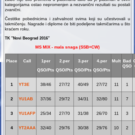
kategorijama ostao nepromenjen a nezvanični rezultati su postali
zvanični.
Čestitke pobednicima i zahvalnost svima koji su učestvovali u
takmičenju. Nagrade i diplome će biti podeljene takmičarima u što
kraćem roku.
TK "Novi Beograd 2016"
MS MIX - mala snaga (SSB+CW)
Place
Call
1per
2.per
3.per
4.per
Mult
Bad
QSO
QSO/Pts
QSO/Pts
QSO/Pts
QSO/Pts
1
YT3E
38/46
27/72
40/49
27/72
11
1
2
YU1AB
37/36
29/72
34/31
32/80
11
7
3
YU1AFP
25/34
27/70
31/38
26/70
11
3
4
YT2AAA
32/40
29/76
30/38
29/76
10
2