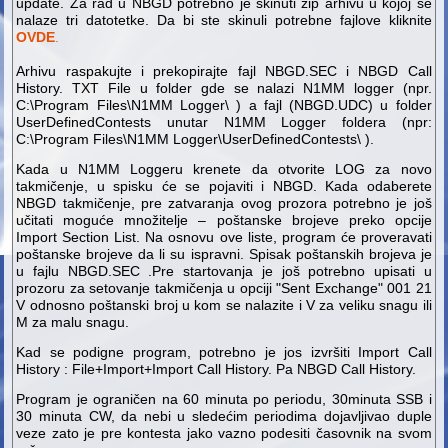
update. Za rad u NBGD potrebno je skinuti zip arhivu u kojoj se
nalaze tri datotetke. Da bi ste skinuli potrebne fajlove kliknite
OVDE
.
Arhivu raspakujte i prekopirajte fajl NBGD.SEC i NBGD Call
History. TXT File u folder gde se nalazi N1MM logger (npr.
C:\Program Files\N1MM Logger\ ) a fajl (NBGD.UDC) u folder
UserDefinedContests unutar N1MM Logger foldera (npr:
C:\Program Files\N1MM Logger\UserDefinedContests\ ).
Kada u N1MM Loggeru krenete da otvorite LOG za novo
takmičenje, u spisku će se pojaviti i NBGD. Kada odaberete
NBGD takmičenje, pre zatvaranja ovog prozora potrebno je još
učitati moguće množitelje – poštanske brojeve preko opcije
Import Section List. Na osnovu ove liste, program će proveravati
poštanske brojeve da li su ispravni. Spisak poštanskih brojeva je
u fajlu NBGD.SEC .Pre startovanja je još potrebno upisati u
prozoru za setovanje takmičenja u opciji "Sent Exchange" 001 21
V odnosno poštanski broj u kom se nalazite i V za veliku snagu ili
M za malu snagu.
Kad se podigne program, potrebno je jos izvršiti Import Call
History : File+Import+Import Call History. Pa NBGD Call History.
Program je ograničen na 60 minuta po periodu, 30minuta SSB i
30 minuta CW, da nebi u sledećim periodima dojavljivao duple
veze zato je pre kontesta jako vazno podesiti časovnik na svom