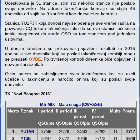
Učestvovala je 51 stanica, stim što nekoliko stanica nije poslalo
svoje dnevnike. Na adresu takmičarske komisije su stigla 46
dnevnika od kojih su 9 korišćeni kao dnevnici za kontrolu.
Stanica YU1FJK koja donosi najviše poena je sve vreme radila na
pozivanju CQ tokom takmičenja tako da su sve stanice učesnice
imale mogućnost da urade QSO sa tom stanicom pod jednakim
uslovima.
U donjim tabelama su prikazanai prijavljeni rezultati za 2016
godinu a sve dnevnike koji su poslati takmičarskoj komisiji mogu
se preuzeti
OVDE
. Po izvršenoj kontroli dnevnika biće objavljeni i
nezvanični rezultati.
Ovim putem se zahvaljujemo svim takmičarima koji su uzeli
učešće u takmičenju a naročito onima koji su poslali svoje
dnevnike.
TK "Novi Beograd 2016"
MS MIX - Mala snaga (CW+SSB)
Mesto
P.znak
I period
II period
III
IV
Mults
Poena
period
period
QSO/pts
QSO/pts
QSO/pts
QSO/pts
1
YU1AB
37/46
29/76
34/43
32/82
11
2717
2
YT3E
38/47
27/72
40/49
27/72
11
2640