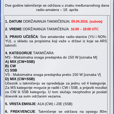
Ove godine takmičenje se održava u znaku međunarodnog dana
radio-amatera – 18. aprila
1. DATUM
ODRŽAVANJA TAKMIČENJA
:
09.04.2016. (subota)
2. VREME
ODRŽAVANJA TAKMIČENJA:
16:00 – 18:00 UTC
3. PRAVO UČEŠĆA
: Sve amaterske radio-stanice (YU i NON-
YU), u skladu sa propisima koji važe u državi iz koje se ARS
takmiči.
4. KATEGORIJE
TAKMIČARA:
MS - Maksimalna snaga predajnika do 150 W [oznaka M]
A) MIX (CW+SSB)
B) CW
C) SSB
VS - Maksimalna snaga predajnika preko 150 W [oznaka V]
D)
MIX (CW+SSB)
Učesnik u takmičenju se opredeljuje za jednu od 4 kategorije.
Za MS kategorije moguće je raditi i CW i SSB, a prijaviti rezultat
za CW ili SSB kategoriju. U tom slučaju neophodno je poslati
dnevnik sa svim održanim vezama.
5. VRSTA EMISIJE
: A1A (CW) i J3E (SSB)
6. FREKVENCIJE
: Takmičenje se održava na opsegu 80m