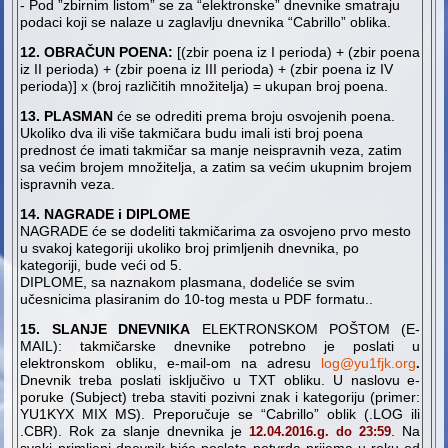
- Pod ”zbirnim listom” se za “elektronske” dnevnike smatraju
podaci koji se nalaze u zaglavlju dnevnika “Cabrillo” oblika.
12. OBRAČUN POENA:
[(zbir poena iz I perioda) + (zbir poena
iz II perioda) + (zbir poena iz III perioda) + (zbir poena iz IV
perioda)] x (broj različitih množitelja) = ukupan broj poena.
13. PLASMAN
će se odrediti prema broju osvojenih poena.
Ukoliko dva ili više takmičara budu imali isti broj poena
prednost će imati takmičar sa manje neispravnih veza, zatim
sa većim brojem množitelja, a zatim sa većim ukupnim brojem
ispravnih veza.
14. NAGRADE i DIPLOME
NAGRADE će se dodeliti takmičarima za osvojeno prvo mesto
u svakoj kategoriji ukoliko broj primljenih dnevnika, po
kategoriji, bude veći od 5.
DIPLOME, sa naznakom plasmana, dodeliće se svim
učesnicima plasiranim do 10-tog mesta u PDF formatu..
15. SLANJE DNEVNIKA
ELEKTRONSKOM POŠTOM (E-
MAIL): takmičarske dnevnike potrebno je poslati u
elektronskom obliku, e-mail-om na adresu
log@yu1fjk.org
.
Dnevnik treba poslati isključivo u TXT obliku. U naslovu e-
poruke (Subject) treba staviti pozivni znak i kategoriju (primer:
YU1KYX MIX MS). Preporučuje se “Cabrillo” oblik (.LOG ili
.CBR). Rok za slanje dnevnika je
. Na
12.04.2016.g. do 23:59