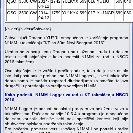
QSO:
3500
CW
2014-
1742
YU1KYX
599
016
YU1IG
599
049
04-12
QSO:
3500
CW
2014-
1759
YU1KYX
599
017
YU1NGR
599
030
04-12
{/slider}{slider=Software}
Zahvaljujući Draganu YU7RL omogućeno je korišćenje programa
N1MM u takmičenju "KT na 80m Novi Beograd 2016"
Ujedno se zahvaljujemo Draganu na uloženom trudu i u daljem
tekstu sledi objašnjenje kako podesiti N1MM za rad u NBGD
2016 takmičenju.
Ovo objašnjenje je važilo i prošle godine, tako da je sve ostalo
isto. Isti postupak je proban i sa N1MM Logger+, i sve funkcioniše
dobro samo je možda raspored direktorijuma za smeštaj fajlova
drugačiji u poređenju sa starijom verzijom N1MM.
Kako podesiti N1MM Logger za rad u KT takmičenju NBGD
2016
N1MM Logger je poznati besplatni program za beleženje veza u
takmičenjima. Počev od verzije 10.3.4 u programu je omogućeno
da sam korisnik definiše sebi neki specifični kontest koji nije
obuhvaćen spiskom podržanih takmičenja.
Pre početka, proverite verziju vašeg N1MM i po potrebi uradite