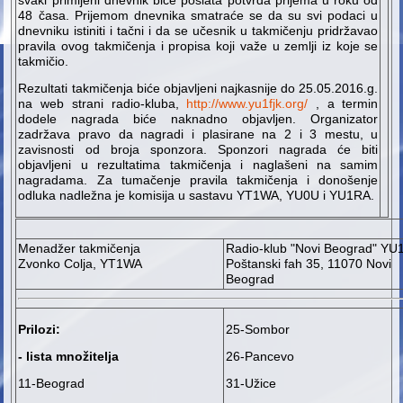
svaki primljeni dnevnik biće poslata potvrda prijema u roku od
48 časa. Prijemom dnevnika smatraće se da su svi podaci u
dnevniku istiniti i tačni i da se učesnik u takmičenju pridržavao
pravila ovog takmičenja i propisa koji važe u zemlji iz koje se
takmičio.
Rezultati takmičenja biće objavljeni najkasnije do 25.05.2016.g.
na web strani radio-kluba,
http://www.yu1fjk.org/
, a termin
dodele nagrada biće naknadno objavljen. Organizator
zadržava pravo da nagradi i plasirane na 2 i 3 mestu, u
zavisnosti od broja sponzora. Sponzori nagrada će biti
objavljeni u rezultatima takmičenja i naglašeni na samim
nagradama. Za tumačenje pravila takmičenja i donošenje
odluka nadležna je komisija u sastavu YT1WA, YU0U i YU1RA.
Menadžer takmičenja
Radio-klub "Novi Beograd" YU
Zvonko Colja, YT1WA
Poštanski fah 35, 11070 Novi
Beograd
Prilozi:
25-Sombor
- lista množitelja
26-Pancevo
11-Beograd
31-Užice