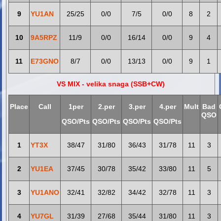
9
YU1AN
25/25
0/0
7/5
0/0
8
2
10
9A5RPZ
11/9
0/0
16/14
0/0
9
4
11
E73GNO
8/7
0/0
13/13
0/0
9
1
VS MIX - velika snaga (SSB+CW)
Place
Call
1per
2.per
3.per
4.per
Mult
Bad
QSO
QSO/Pts
QSO/Pts
QSO/Pts
QSO/Pts
1
YT3X
38/47
31/80
36/43
31/78
11
3
2
YU1EA
37/45
30/78
35/42
33/80
11
5
3
YU1ANO
32/41
32/82
34/42
32/78
11
3
4
YU7GL
31/39
27/68
35/44
31/80
11
3