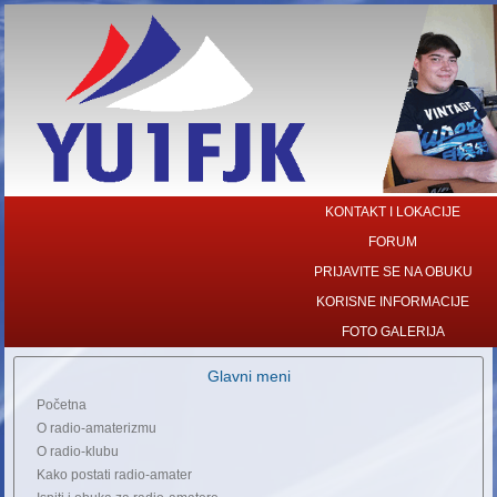
KONTAKT I LOKACIJE
FORUM
PRIJAVITE SE NA OBUKU
KORISNE INFORMACIJE
FOTO GALERIJA
Glavni meni
Početna
O radio-amaterizmu
O radio-klubu
Kako postati radio-amater