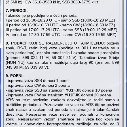
(3,5MHz): CW 3510-3580 kHz, SSB 3650-3775 kHz.
7. PERIODI
:
Takmičenje je podeljeno u četiri perioda
I period od 16:00-16:29 UTC - samo SSB (18:00-18:29 MEZ)
II period od 16:30-16:59 UTC - samo CW (18:30-18:59 MEZ)
III period od 17:00-17:29 UTC - samo SSB (19:00-19:29 MEZ)
IV period od 17:30-17:59 UTC - samo CW (19:30-19:59 MEZ)
8. PODACI
KOJI SE RAZMENJUJU U TAKMIČENJU: pozivni
znak, RS-T, redni broj veze (počinje sa 001 i nastavlja se u
svim periodima), oznaka množitelja i oznaka snage predajnika
(primeri: 599 024 11 M, 59 002 21 V). Takmičari izvan Srbije
(NON YU) kao oznaku množitelja daju broj 90 (primeri: 599
045 90 M, 59 039 90 V).
9. POENI:
- ispravna veza SSB donosi 1 poen
- ispravna veza CW donosi 2 poena
- ispravna veza SSB sa stanicom
YU1FJK
donosi 10 poena
- ispravna veza CW sa stanicom
YU1FJK
donosi 20 poena
ARS sa istim pozivnim znakom dozvoljeno je raditi samo u
različitim periodima. Priznavaće se veze sa ARS čiji se pozivni
znak nalazi u svakom od perioda u najmanje 5 takmičarskih
dnevnika. Neispravne veze neće se računati u konačnom
zbiru. Neispravnom vezom smatraće se i veze kod kojih se
vreme u dnevnicima korespodenata razlikuje za više od 3