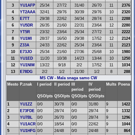
3
YU1AFP
25/34
27/72
31/40
26/70
11
2376
4
YT2AAA
32/41
29/76
30/39
29/76
10
2320
5
E7TT
29/38
22/62
34/34
28/74
11
2288
6
YU5DR
26/35
21/60
22/31
23/64
12
2280
7
YT5R
23/32
23/64
25/34
27/72
11
2222
8
YU1MI
28/37
16/50
29/38
17/52
12
2124
9
Z33A
24/33
22/62
25/34
23/64
11
2123
10
E73JO
25/34
21/60
27/36
25/68
10
1980
11
YU1ED
11/20
10/38
14/23
13/44
10
1250
12
YU1NIM
13/22
9/18
2/2
17/52
11
1034
13
E78DG
2/2
1/2
21/30
1/2
8
288
MS CW - Mala snaga samo CW
Mesto
P.znak
I period
II period
III
IV
Mults
Poena
period
period
QSO/pts
QSO/pts
QSO/pts
QSO/pts
1
YU1ZZ
0/0
30/78
0/0
31/80
9
1422
2
E73FDE
0/0
28/74
0/0
28/74
9
1332
3
YU7BL
0/0
26/70
0/0
28/74
9
1296
4
YU1ACR
0/0
18/54
0/0
22/62
9
1044
5
YU1HFG
0/0
24/48
0/0
24/48
9
864