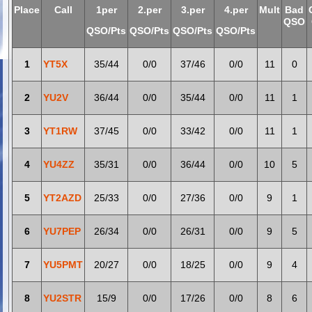
Place
Call
1per
2.per
3.per
4.per
Mult
Bad
QSO
QSO/Pts
QSO/Pts
QSO/Pts
QSO/Pts
1
YT5X
35/44
0/0
37/46
0/0
11
0
2
YU2V
36/44
0/0
35/44
0/0
11
1
3
YT1RW
37/45
0/0
33/42
0/0
11
1
4
YU4ZZ
35/31
0/0
36/44
0/0
10
5
5
YT2AZD
25/33
0/0
27/36
0/0
9
1
6
YU7PEP
26/34
0/0
26/31
0/0
9
5
7
YU5PMT
20/27
0/0
18/25
0/0
9
4
8
YU2STR
15/9
0/0
17/26
0/0
8
6