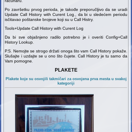
računaru.
Po završetku prvog perioda, je takođe preporučljivo da se uradi
Update Call History with Curent Log., da bi u sledećem periodu
isčitavao poštanske brojeve koji su u Call Histry.
Tools+Update Call History with Curent Log
Da bi sve objašnjeno radilo potrebno je i overiti Config+Call
History Lookup.
P.S. Nemojte se strogo držati onoga što vam Call History pokaže.
Slušajte i uzdajte se u ono što čujete. Call History je tu samo da
Vam pomogne.
PLAKETE
Plakete koje su osvojili takmičari za osvojena prva mesta u svakoj
kategoriji