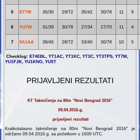
5
E77W
35/30
29/72
35/42
30/78
11
9
6
YU7W
31/39
30/78
27/34
27/70
11
4
7
9A1AA
38/45
28/72
33/40
30/78
10
5
Checklog:
E74EBL, YT1AC, YT1KC, YT3C, YT3TPS, YT7M,
YU1FJK, YU1KNO, YU5T
PRIJAVLJENI REZULTATI
KT Takmičenje na 80m "Novi Beograd 2016"
09.04.2016.g.
prijavljeni rezultati
Kratkotalasno takmičenje na 80m "Novi Beograd 2016" je
održano 09.04.2016.g. sa početkom u 1600 UTC.