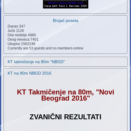
Brojač poseta
Danas
347
Juče
1126
Ove nedelje
4980
Ovog meseca
7401
Ukupno
1562246
Currently are 53 guests and no members online
KT takmičenje na 80m "NBGD"
KT na 80m NBGD 2016
KT Takmičenje na 80m, "Novi
Beograd 2016
"
ZVANIČNI REZULTATI