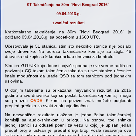
KT Takmičenje na 80m "Novi Beograd 2016"
09.04.2016.g.
zvanični rezultati
Kratkotalasno takmičenje na 80m "Novi Beograd 2016" je
održano 09.04.2016.g. sa početkom u 1600 UTC.
Učestvovala je 51 stanica, stim što nekoliko stanica nije poslalo
svoje dnevnike. Na adresu takmičarske komisije su stigla 46
dnevnika od kojih su 9 korišćeni kao dnevnici za kontrolu.
Stanica YU1FJK koja donosi najviše poena je sve vreme radila na
pozivanju CQ tokom takmičenja tako da su sve stanice učesnice
imale mogućnost da urade QSO sa tom stanicom pod jednakim
uslovima.
U donjim tabelama su prikazanai neyvanični rezultati za 2016
godinu a sve dnevnike koji su poslati takmičarskoj komisiji mogu
se preuzeti
OVDE
. Klikom na pozivni znak možete pogledati
pregled grešaka za svaki znak pojedinačno.
Na nezvanične rezultate uložena je jedna žalba takmičarskoj
komisiji sa audio-snimkom u prilogu. Na osnovu tog snimka
jednoj stanici su oduzeti poeni za vezu u kojoj je upisan jedan
predat broj a ustvari je predat drugi broj. Posle rešavanja ove
žalbe nije bilo promena u plasmanu tako da je plasman u svim