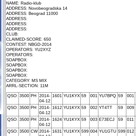
NAME: Radio-klub
ADDRESS: Novobeogradska 14
ADDRESS: Beograd 11000
ADDRESS:
ADDRESS:
ADDRESS:
CLUB:
CLAIMED-SCORE: 650
CONTEST: NBGD-2014
OPERATORS: YU2XYZ
OPERATORS:
SOAPBOX:
SOAPBOX:
SOAPBOX:
SOAPBOX:
CATEGORY: MS MIX
ARRL-SECTION: 11M
QSO:
3500
PH
2014-
1601
YU1KYX
59
001
YU7BPQ
59
001
04-12
QSO:
3500
PH
2014-
1612
YU1KYX
59
002
YT4TT
59
009
04-12
QSO:
3500
PH
2014-
1624
YU1KYX
59
003
E73ECJ
59
011
04-12
QSO:
3500
CW
2014-
1631
YU1KYX
599
004
YU1GTU
599
012