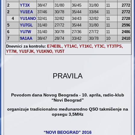
2
YT3X
38/47
31/80
36/45
31/80
11
2772
2
YU1EA
37/46
30/78
35/44
33/84
11
2772
4
YU1ANO
32/41
32/82
34/43
32/82
11
2728
5
YU7GL
31/40
27/72
35/44
31/80
11
2596
6
YU7W
31/40
30/78
27/36
27/72
11
2486
7
9A1AA
38/47
28/74
33/42
30/78
10
2410
Dnevnici za kontrolu:
E74EBL, YT1AC, YT1KC, YT3C, YT3TPS,
YT7M, YU1FJK, YU1KNO, YU5T
PRAVILA
Povodom dana Novog Beograda - 10. aprila, radio-klub
“Novi Beograd”
organizuje tradicionalno međunarodno QSO takmičenje na
opsegu 3,5MHz
“NOVI BEOGRAD” 2016