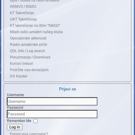
Ispiti i obuka za radio-amatere
ARMVS / RMZO
KT Takmičenja
UKT Takmičenja
KT takmičenje na 80m "NBGD"
Mladi radio-amateri našeg kluba
Operatorske aktivnosti
Radio-amaterske priče
QSL Info / Log search
Preuzimanja / Download
Korisni linkovi
Podržite nas donacijom
DX Klaster
Prijavi se
Username
Password
Remember Me
Log in
Forgot your username?