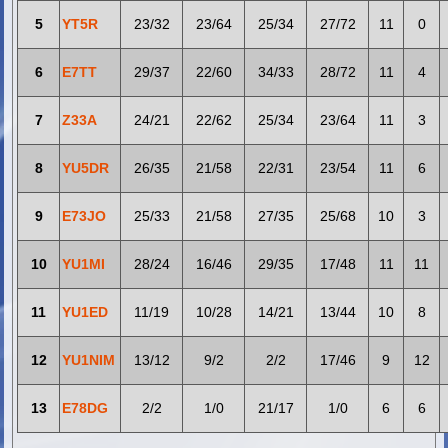
5
YT5R
23/32
23/64
25/34
27/72
11
0
6
E7TT
29/37
22/60
34/33
28/72
11
4
7
Z33A
24/21
22/62
25/34
23/64
11
3
8
YU5DR
26/35
21/58
22/31
23/54
11
6
9
E73JO
25/33
21/58
27/35
25/68
10
3
10
YU1MI
28/24
16/46
29/35
17/48
11
11
11
YU1ED
11/19
10/28
14/21
13/44
10
8
12
YU1NIM
13/12
9/2
2/2
17/46
9
12
13
E78DG
2/2
1/0
21/17
1/0
6
6