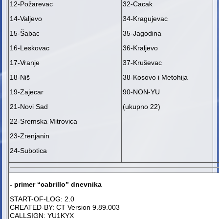
12-Požarevac
32-Cacak
14-Valjevo
34-Kragujevac
15-Šabac
35-Jagodina
16-Leskovac
36-Kraljevo
17-Vranje
37-Kruševac
18-Niš
38-Kosovo i Metohija
19-Zajecar
90-NON-YU
21-Novi Sad
(ukupno 22)
22-Sremska Mitrovica
23-Zrenjanin
24-Subotica
- primer “cabrillo” dnevnika
START-OF-LOG: 2.0
CREATED-BY: CT Version 9.89.003
CALLSIGN: YU1KYX