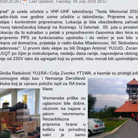
2018 20:28
|
Last Updated: Tuesday, 09 July 2019 18:57
ograd" je uzela učešće u VHF-UHF takmičenju "Tesla Memorial 2018
a radio-klub ove godine uzme učešće u takmičenju. Pripreme su
ekipe i konkretnim pripremama. Lokacija je bila obezbeđena zahvalno
voj takmičarskoj lokaciji na Kosmaju. U četvrtak 05. jula u prostori
lokaciju da bi sutradan u petak u prepodnevnim časovima deo tima sa 
 pripremio PPS za funkcionalnu upotrebu i do večeri je sve bilo
ekana od domaćina, prijatelja iz radio-kluba Mladenovac, Ilić Slobod
enovac". U prvom delu ekipe su bili Dragan Antonić YU1UO, Zoran 
1QT po čijim je instrukcijama, nedelju dana ranije, napravljena oblo
e od 220V tako da agregati koji su poneti, nisu morali biti upotrebljeni
 Siniša Radulović YU1RA i Colja Zvonko YT1WA, a kasnije su pristigli još
 pomogne ekipi kao i
Nemanja Dervišević
kluba koji je upravo položio ispit za RA treće
klase.
Vremenske prilike su
uglavnom bile dobre,
obzirom na najave o
jakom nevremenu.
Nezaobilazna
priprema hrane u
kotliću na prirodnoj
vatri je samo