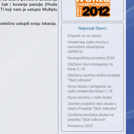
a čak i kuvanje pasulja (Hvala
TI koji nam je ustupio Multiplu
ično ustupili svoju lokaciju.
Najnoviji članci
Prijavite se na obuku
Amaterska radio-mreža u
vanrednim situacijama
(ARMVS)
Novogodišnja proslava 2026
Održano novo polaganje za
klase C i B
Održana završna vežba projekta
"Stub odbrane"
Nova obuka i polaganje za
radio-amaterske klase C i B
Nova oprema u radio-klubu
Završen praktični deo obuke u
okviru Projekta "Stub odbrane"
Završena teorijska obuka na
projektu "Stub odbrane"
Ponjavica 2025