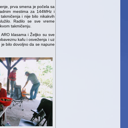
enje, prva smena je počela sa
radnim mestima za 144MHz i
kmičenja i nije bilo nikakvih
lužilo. Radilo se sve vreme
vakvom takmičenju.
 ARO klasama i Željko su sve
 obaveznu kafu i osveženja i uz
je bilo dovoljno da se napune