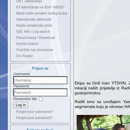
UKT Takmičenja
KT takmičenje na 80m "NBGD"
Mladi radio-amateri našeg kluba
Operatorske aktivnosti
Radio-amaterske priče
QSL Info / Log search
Preuzimanja / Download
Korisni linkovi
Podržite nas donacijom
DX Klaster
Prijavi se
Username
Ekipu su činili Ivan YT5IVN
Password
lokaciji naših prijatelja iz 
gostoprimstvu.
Remember Me
Radili smo sa uređajem Yae
Log in
segmenata koju je okretao HAM
Forgot your username?
Forgot your password?