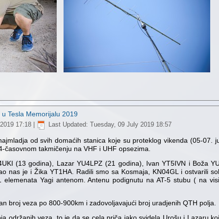
 u Tesla Memorijalu 2019
 2019 17:18
|
Last Updated: Tuesday, 09 July 2019 18:57
najmladja od svih domaćih stanica koje su proteklog vikenda (05-07. j
 24-časovnom takmičenju na VHF i UHF opsezima.
U4UKI (13 godina), Lazar YU4LPZ (21 godina), Ivan YT5IVN i Boža Y
ao nas je i Žika YT1HA. Radili smo sa Kosmaja, KN04GL i ostvarili s
 elemenata Yagi antenom. Antenu podignutu na AT-5 stubu ( na vis
n broj veza po 800-900km i zadovoljavajući broj uradjenih QTH polja.
oja održanih veza, to je da se cela priča jako svidela Urošu i Lazaru ko