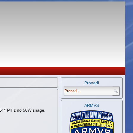
Pronađi
.
ARMVS
ji 144 MHz do 50W snage.