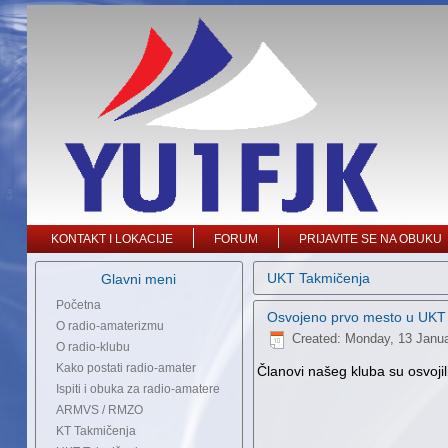
KONTAKT I LOKACIJE
FORUM
PRIJAVITE SE NA OBUKU
UKT Takmičenja
Glavni meni
Početna
Osvojeno prvo mesto u UKT 
O radio-amaterizmu
Created: Monday, 13 Janu
O radio-klubu
Kako postati radio-amater
Članovi našeg kluba su osvoj
Ispiti i obuka za radio-amatere
ARMVS / RMZO
KT Takmičenja