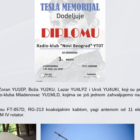
, Zoran YU1EP, Boža YU2KU, Lazar YU4LPZ i Uroš YU4UKI, koji su p
Radio-kluba Mladenovac YU1MLD, kojima se još jednom zahvaljujemo na u
su FT-857D, RG-213 koaksijalnim kablom, yagi antenom od 11 el
 IV rotator.