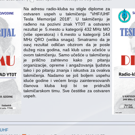
Na adresu radio-kluba su stigle diplome za
ostvaren uspeh u takmičenju "VHF/UHF
Tesla Memorijal 2018". U takmičenju je
rađeno na pozivni znak YT0T a ostvaren
rezultat je 5.mesto u kategoriji 432 MHz MO
(više operatora) i 6.mesto u kategoriji 144
MHz QRO (velika snaga). Smatramo da je
oavj rezultat odličan obzirom da je posle
dužeg niza godina, naš klub uzeo učešće u
ovom takmičenju. Samo učešće u takmičenju
je prilično zahtevno kako po pitanju
organizacije, opreme i angažovanja ljudstva
tako i po pitanju znanja i iskustva za ovakva
takmičenja. Nadamo se još boljem uspehu
iduće godine i većem broju zainteresovanih
članova kluba koji bi se pridružili
takmičarskom timu. Sve čestitke za ostvaren
uspeh.
F/UHF