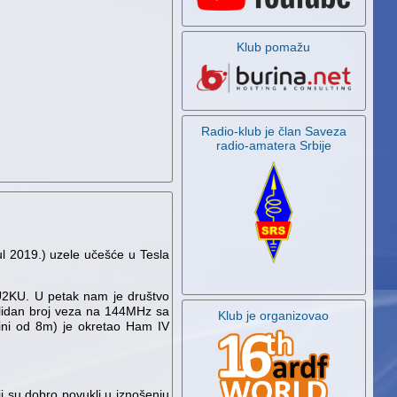
Klub pomažu
Radio-klub je član Saveza
radio-amatera Srbije
ul 2019.) uzele učešće u Tesla
U2KU. U petak nam je društvo
olidan broj veza na 144MHz sa
Klub je organizovao
ini od 8m) je okretao Ham IV
ji su dobro povukli u iznošenju