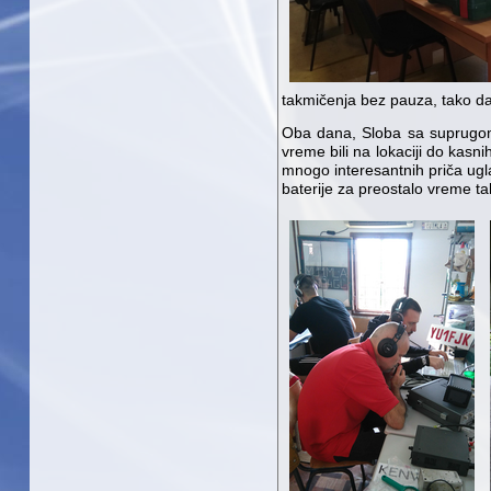
takmičenja bez pauza, tako da 
Oba dana, Sloba sa suprugom
vreme bili na lokaciji do kasn
mnogo interesantnih priča ugl
baterije za preostalo vreme t