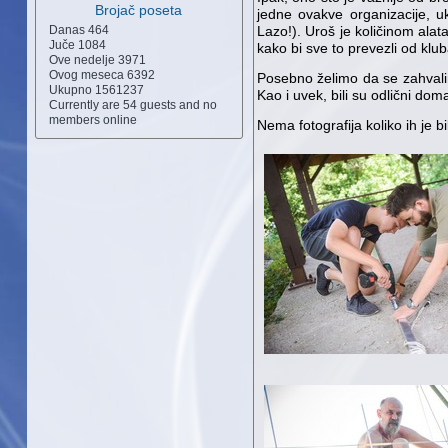
Brojač poseta
jedne ovakve organizacije, uk
Danas
464
Lazo!). Uroš je količinom alat
Juče
1084
kako bi sve to prevezli od klub
Ove nedelje
3971
Ovog meseca
6392
Posebno želimo da se zahvali
Ukupno
1561237
Kao i uvek, bili su odlični doma
Currently are 54 guests and no
members online
Nema fotografija koliko ih je 