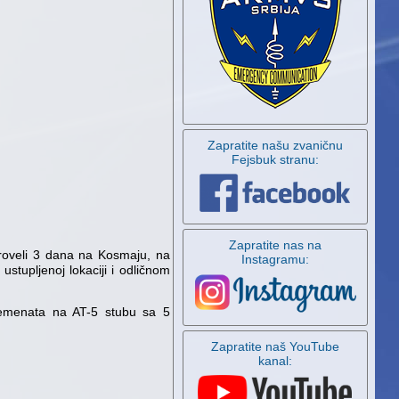
Zapratite našu zvaničnu
Fejsbuk stranu:
Zapratite nas na
roveli 3 dana na Kosmaju, na
Instagramu:
stupljenoj lokaciji i odličnom
emenata na AT-5 stubu sa 5
Zapratite naš YouTube
kanal: