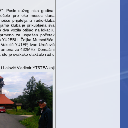
". Posle dužeg niza godina,
 počele pre oko mesec dana
šću prijatelja iz radio-kluba
jama kluba je prikupljena sva
dva vozila otišao na lokaciju
 sprmeno za uspešan početak
ana YU2EBI i Željka Mutavdžića
Vukelić YU1EP, Ivan Urošević
ng antena za 432MHz. Domaćini
, što je svakako olakšalo rad u
 i Lalović Vladimir YT5TEA koji