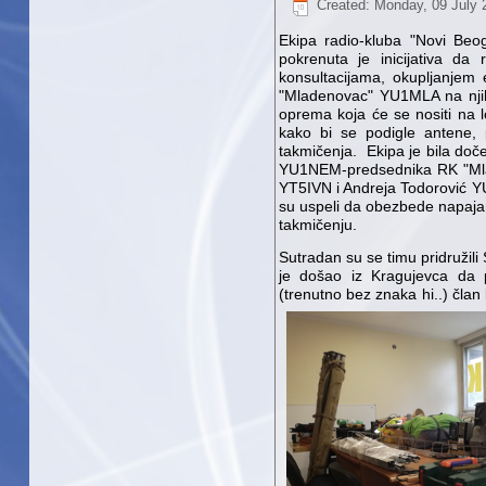
Created: Monday, 09 July 
Ekipa radio-kluba "Novi Be
pokrenuta je inicijativa d
konsultacijama, okupljanjem 
"Mladenovac" YU1MLA na njiho
oprema koja će se nositi na 
kako bi se podigle antene,
takmičenja. Ekipa je bila doč
YU1NEM-predsednika RK "Mlad
YT5IVN i Andreja Todorović YU
su uspeli da obezbede napajanj
takmičenju.
Sutradan su se timu pridružili
je došao iz Kragujevca da
(trenutno bez znaka hi..) član 