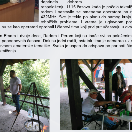
doprinela dobrom
raspoloženju. U 16 časova kada je počelo takmič
radom i nastavilo se smenama operatora na 
432MHz. Sve je teklo po planu do samog kraja ta
tehničkih problema. I vreme je uglavnom pos
su se kao operatori oprobali i članovi tima koji prvi put učestvuju u o
 Emom i dvoje dece, Radom i Perom koji su inače svi sa položenim
ih popodnevnih časova. Dok su jedni radili, ostatak tima je odmarao uz
avnom amaterske tematike. Svako je uspeo da odspava po par sati što 
akmičenja.