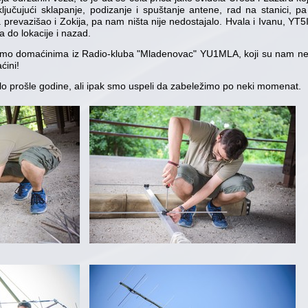
ljučujući sklapanje, podizanje i spuštanje antene, rad na stanici, p
a prevazišao i Zokija, pa nam ništa nije nedostajalo. Hvala i Ivanu, YT5I
a do lokacije i nazad.
mo domaćinima iz Radio-kluba "Mladenovac" YU1MLA, koji su nam neseb
ćini!
bilo prošle godine, ali ipak smo uspeli da zabeležimo po neki momenat.