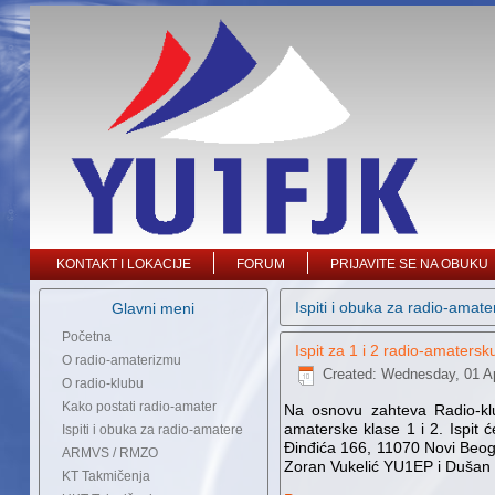
KONTAKT I LOKACIJE
FORUM
PRIJAVITE SE NA OBUKU
Ispiti i obuka za radio-amate
Glavni meni
Početna
Ispit za 1 i 2 radio-amaters
O radio-amaterizmu
Created: Wednesday, 01 Ap
O radio-klubu
Kako postati radio-amater
Na osnovu zahteva Radio-klu
amaterske klase 1 i 2. Ispit
Ispiti i obuka za radio-amatere
Đinđića 166, 11070 Novi Beogr
ARMVS / RMZO
Zoran Vukelić YU1EP i Duša
KT Takmičenja