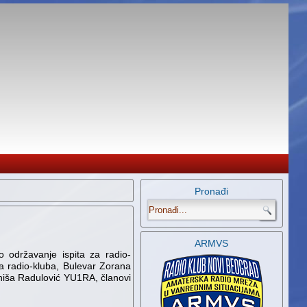
Pronađi
.
ARMVS
 održavanje ispita za radio-
a radio-kluba, Bulevar Zorana
iniša Radulović YU1RA, članovi