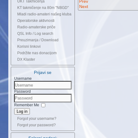
Prev
UKT Takmičenja
Next
KT takmičenje na 80m "NBGD"
Mladi radio-amateri našeg kluba
Operatorske aktivnosti
Radio-amaterske priče
QSL Info / Log search
Preuzimanja / Download
Korisni linkovi
Podržite nas donacijom
DX Klaster
Prijavi se
Username
Password
Remember Me
Log in
Forgot your username?
Forgot your password?