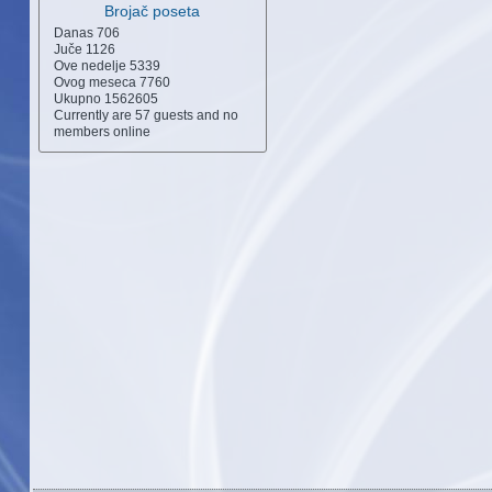
Brojač poseta
Danas
706
Juče
1126
Ove nedelje
5339
Ovog meseca
7760
Ukupno
1562605
Currently are 57 guests and no
members online