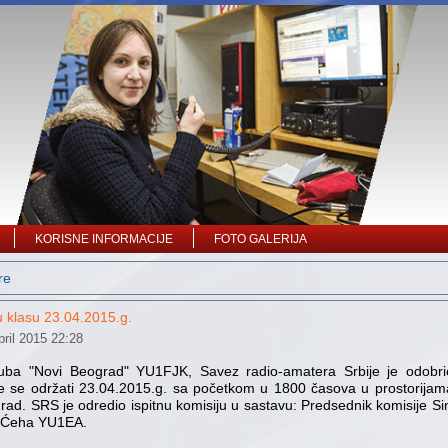
KORISNE INFORMACIJE
FOTO GALERIJA
re
ku klasu 23.04.2015.g.
ril 2015 22:28
ba "Novi Beograd" YU1FJK, Savez radio-amatera Srbije je odobrio
 će se održati 23.04.2015.g. sa početkom u 1800 časova u prostorijam
ad. SRS je odredio ispitnu komisiju u sastavu: Predsednik komisije S
n Ćeha YU1EA.