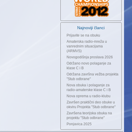
Najnoviji članci
Prijavite se na obuku
Amaterska radio-mreža u
vanrednim situacijama
(ARMVS)
Novogodišnja proslava 2026
Održano novo polaganje za
klase C i B
Održana završna vežba projekta
"Stub odbrane"
Nova obuka i polaganje za
radio-amaterske klase C i B
Nova oprema u radio-klubu
Završen praktični deo obuke u
okviru Projekta "Stub odbrane"
Završena teorijska obuka na
projektu "Stub odbrane"
Ponjavica 2025