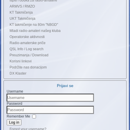
Ispiti i obuka za radio-amatere
ARMVS / RMZO
KT Takmičenja
UKT Takmičenja
KT takmičenje na 80m "NBGD"
Mladi radio-amateri našeg kluba
Operatorske aktivnosti
Radio-amaterske priče
QSL Info / Log search
Preuzimanja / Download
Korisni linkovi
Podržite nas donacijom
DX Klaster
Prijavi se
Username
Password
Remember Me
Log in
Forgot your username?