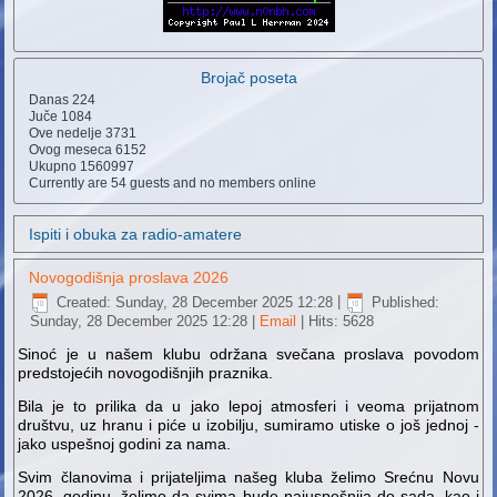
Brojač poseta
Danas
224
Juče
1084
Ove nedelje
3731
Ovog meseca
6152
Ukupno
1560997
Currently are 54 guests and no members online
Ispiti i obuka za radio-amatere
Novogodišnja proslava 2026
Created: Sunday, 28 December 2025 12:28
|
Published:
Sunday, 28 December 2025 12:28
|
Email
| Hits: 5628
Sinoć je u našem klubu održana svečana proslava povodom
predstojećih novogodišnjih praznika.
Bila je to prilika da u jako lepoj atmosferi i veoma prijatnom
društvu, uz hranu i piće u izobilju, sumiramo utiske o još jednoj -
jako uspešnoj godini za nama.
Svim članovima i prijateljima našeg kluba želimo Srećnu Novu
2026. godinu, želimo da svima bude najuspešnija do sada, kao i