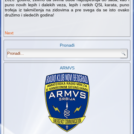
puno novih lepih i dalekih veza, lepih i retkih QSL karata, puno
trofeja iz takmičenja na zidovima a pre svega da se isto ovako
družimo i sledećih godina!
Next
Pronađi
.
ARMVS