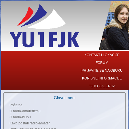
KONTAKT I LOKACIJE
FORUM
PRIJAVITE SE NA OBUKU
KORISNE INFORMACIJE
FOTO GALERIJA
Glavni meni
Početna
O radio-amaterizmu
O radio-klubu
Kako postati radio-amater