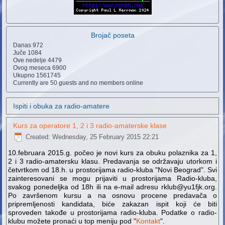
Brojač poseta
Danas
972
Juče
1084
Ove nedelje
4479
Ovog meseca
6900
Ukupno
1561745
Currently are 50 guests and no members online
Ispiti i obuka za radio-amatere
Kurs za operatore 1, 2 i 3 radio-amaterske klase
Created: Wednesday, 25 February 2015 22:21
10.februara 2015.g. počeo je novi kurs za obuku polaznika za 1,
2 i 3 radio-amatersku klasu. Predavanja se održavaju utorkom i
četvrtkom od 18.h. u prostorijama radio-kluba "Novi Beograd". Svi
zainteresovani se mogu prijaviti u prostorijama Radio-kluba,
svakog ponedeljka od 18h ili na e-mail adresu rklub@yu1fjk.org.
Po završenom kursu a na osnovu procene predavača o
pripremljenosti kandidata, biće zakazan ispit koji će biti
sproveden takođe u prostorijama radio-kluba. Podatke o radio-
klubu možete pronaći u top meniju pod "
Kontakt
".