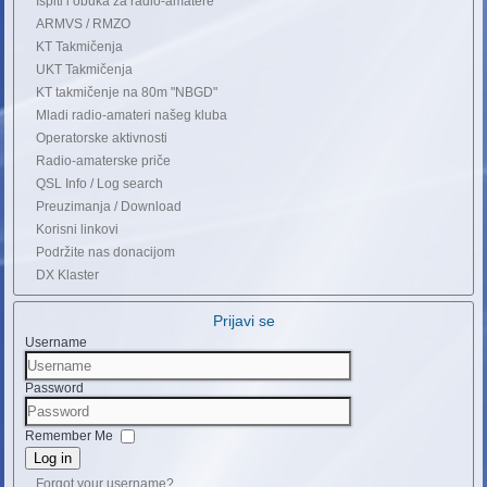
Ispiti i obuka za radio-amatere
ARMVS / RMZO
KT Takmičenja
UKT Takmičenja
KT takmičenje na 80m "NBGD"
Mladi radio-amateri našeg kluba
Operatorske aktivnosti
Radio-amaterske priče
QSL Info / Log search
Preuzimanja / Download
Korisni linkovi
Podržite nas donacijom
DX Klaster
Prijavi se
Username
Password
Remember Me
Log in
Forgot your username?