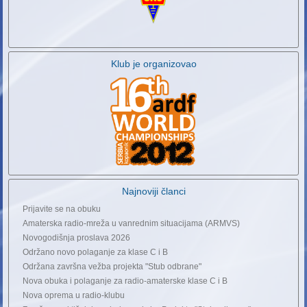
Klub je organizovao
Najnoviji članci
Prijavite se na obuku
Amaterska radio-mreža u vanrednim situacijama (ARMVS)
Novogodišnja proslava 2026
Održano novo polaganje za klase C i B
Održana završna vežba projekta "Stub odbrane"
Nova obuka i polaganje za radio-amaterske klase C i B
Nova oprema u radio-klubu