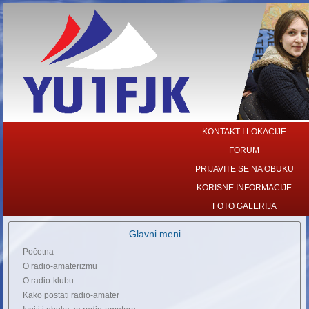
KONTAKT I LOKACIJE
FORUM
PRIJAVITE SE NA OBUKU
KORISNE INFORMACIJE
FOTO GALERIJA
Glavni meni
Početna
O radio-amaterizmu
O radio-klubu
Kako postati radio-amater