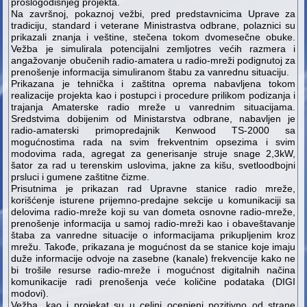
prošlogodišnjeg projekta.
Na završnoj, pokaznoj vežbi, pred predstavnicima Uprave za
tradiciju, standard i veterane Ministrastva odbrane, polaznici su
prikazali znanja i veštine, stečena tokom dvomesečne obuke.
Vežba je simulirala potencijalni zemljotres većih razmera i
angažovanje obučenih radio-amatera u radio-mreži podignutoj za
prenošenje informacija simuliranom štabu za vanrednu situaciju.
Prikazana je tehnička i zaštitna oprema nabavljena tokom
realizacije projekta kao i postupci i procedure prilikom podizanja i
trajanja Amaterske radio mreže u vanrednim situacijama.
Sredstvima dobijenim od Ministarstva odbrane, nabavljen je
radio-amaterski primopredajnik Kenwood TS-2000 sa
mogućnostima rada na svim frekventnim opsezima i svim
modovima rada, agregat za generisanje struje snage 2,3kW,
šator za rad u terenskim uslovima, jakne za kišu, svetloodbojni
prsluci i gumene zaštitne čizme.
Prisutnima je prikazan rad Upravne stanice radio mreže,
korišćenje isturene prijemno-predajne sekcije u komunikaciji sa
delovima radio-mreže koji su van dometa osnovne radio-mreže,
prenošenje informacija u samoj radio-mreži kao i obaveštavanje
štaba za vanredne situacije o informacijama prikupljenim kroz
mrežu. Takođe, prikazana je mogućnost da se stanice koje imaju
duže informacije odvoje na zasebne (kanale) frekvencije kako ne
bi trošile resurse radio-mreže i mogućnost digitalnih načina
komunikacije radi prenošenja veće količine podataka (DIGI
modovi).
Vežba, kao i projekat su u celini ocenjeni pozitivno od strane