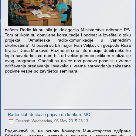
našem Radio klubu bila je delegacija Ministarstva odbrane RS.
Tom prilikom su obavljene konsultacije i podnet je izveštaj o toku
projekta "Amaterske radio-komunikacije u vanrednim
okolnostima". U poseti su bili major Ivan Veljković i gospođe Ruža
Bratić i Dana Marković. Razmenili smo informacije, dobili nekoliko
lepih saveta koji će nam biti od velike pomoći prilikom realizacije
ovog programa. Obećali su da će nas ponovo posetiti u vreme
održavanja predavanja i svakako u vreme sprovođenja zakazane
pozivne vežbe po završetku seminara.
Radio-klub dostavio prijavu na konkurs MO
Created: Wednesday, 06 May 2015 23:13
Радио-клуб је, на основу Конкурса Министарства одбране
Р.Србије, израдио потребну конкурсну документацију и