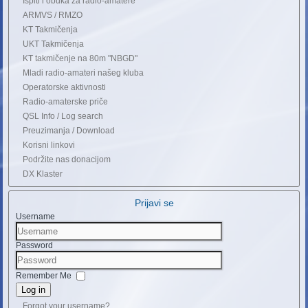
Ispiti i obuka za radio-amatere
ARMVS / RMZO
KT Takmičenja
UKT Takmičenja
KT takmičenje na 80m "NBGD"
Mladi radio-amateri našeg kluba
Operatorske aktivnosti
Radio-amaterske priče
QSL Info / Log search
Preuzimanja / Download
Korisni linkovi
Podržite nas donacijom
DX Klaster
Prijavi se
Username
Password
Remember Me
Log in
Forgot your username?