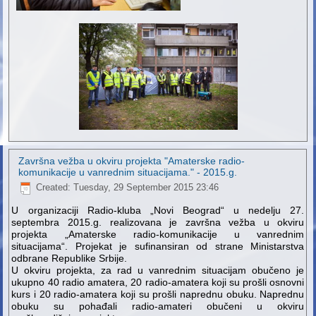
Završna vežba u okviru projekta "Amaterske radio-
komunikacije u vanrednim situacijama." - 2015.g.
Created: Tuesday, 29 September 2015 23:46
U organizaciji Radio-kluba „Novi Beograd“ u nedelju 27.
septembra 2015.g. realizovana je završna vežba u okviru
projekta „Amaterske radio-komunikacije u vanrednim
situacijama“. Projekat je sufinansiran od strane Ministarstva
odbrane Republike Srbije.
U okviru projekta, za rad u vanrednim situacijam obučeno je
ukupno 40 radio amatera, 20 radio-amatera koji su prošli osnovni
kurs i 20 radio-amatera koji su prošli naprednu obuku. Naprednu
obuku su pohađali radio-amateri obučeni u okviru