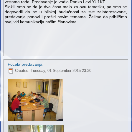
vrstama rada. Predavanje je vodio Ranko Levi YU1KT.
Složili smo se da je dva časa malo za ovu tematiku, pa smo se
dogovorili da se u bliskoj budućnosti za sve zainteresovane,
predavanje ponovi i proširi novim temama. Želimo da približimo
ovaj vid komunikacija našim članovima.
Počela predavanja
Created: Tuesday, 01 September 2015 23:30