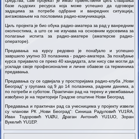
средства, сам пројекат је имао првенствени циљ стварања
базе људских ресурса која може успешно да одговори
задацима за потребе одбране и ванредних ситуација,
ангажовањем на пословима радио-комуникација.
Циљ пројекта је био обука радио-аматера за рад у ванредним
околностима, а што се не изучава на основним курсевима за
полагање испита за радио-аматере (аматерске радио-
операторе).
Предавања на курсу редовно је похађало и успешно
завршило укупно 33 полазника - радио-аматера. За похађање
курса пријавило се преко 40 кандидата, али нису сви могли да
ускладе своје професионалне и личне обавезе са терминима
предавања.
Предавања су се одвијала у просторијама радио-клуба „Нови
Београд“ у групама од 9 до 14 полазника, радним данима, а
по потреби и суботом. Практичан рад на терену и увежбавање
извођено је на територији Градске општине Нови Београд.
Предавања и практичан рад са учесницима у пројекту извели
су чланови РК „Нови Београд“: Синиша Радуловић YU1RA,
Иван Тодоровић YUØU, Драган Антонић YU1UO, Зоран
Вукелић YU1EP.