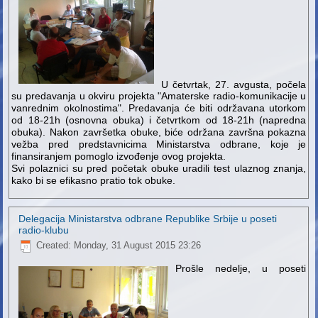
U četvrtak, 27. avgusta, počela
su predavanja u okviru projekta "Amaterske radio-komunikacije u
vanrednim okolnostima". Predavanja će biti održavana utorkom
od 18-21h (osnovna obuka) i četvrtkom od 18-21h (napredna
obuka). Nakon završetka obuke, biće održana završna pokazna
vežba pred predstavnicima Ministarstva odbrane, koje je
finansiranjem pomoglo izvođenje ovog projekta.
Svi polaznici su pred početak obuke uradili test ulaznog znanja,
kako bi se efikasno pratio tok obuke.
Delegacija Ministarstva odbrane Republike Srbije u poseti
radio-klubu
Created: Monday, 31 August 2015 23:26
Prošle nedelje, u poseti