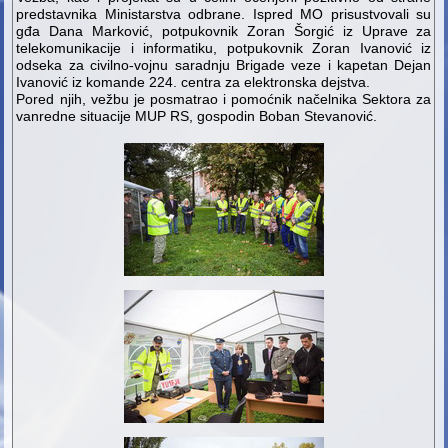
predstavnika Ministarstva odbrane. Ispred MO prisustvovali su
gđa Dana Marković, potpukovnik Zoran Šorgić iz Uprave za
telekomunikacije i informatiku, potpukovnik Zoran Ivanović iz
odseka za civilno-vojnu saradnju Brigade veze i kapetan Dejan
Ivanović iz komande 224. centra za elektronska dejstva.
Pored njih, vežbu je posmatrao i pomoćnik načelnika Sektora za
vanredne situacije MUP RS, gospodin Boban Stevanović.