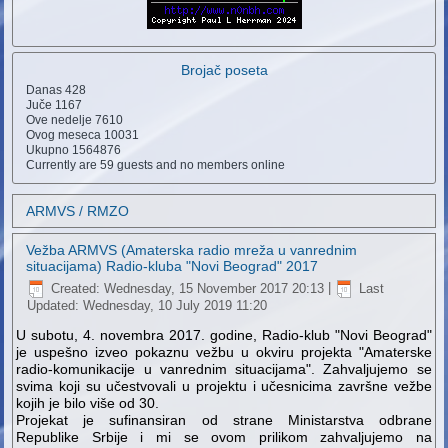
Brojač poseta
Danas
428
Juče
1167
Ove nedelje
7610
Ovog meseca
10031
Ukupno
1564876
Currently are 59 guests and no members online
ARMVS / RMZO
Vežba ARMVS (Amaterska radio mreža u vanrednim
situacijama) Radio-kluba "Novi Beograd" 2017
Created: Wednesday, 15 November 2017 20:13
|
Last
Updated: Wednesday, 10 July 2019 11:20
U subotu, 4. novembra 2017. godine, Radio-klub "Novi Beograd"
je uspešno izveo pokaznu vežbu u okviru projekta "Amaterske
radio-komunikacije u vanrednim situacijama". Zahvaljujemo se
svima koji su učestvovali u projektu i učesnicima završne vežbe
kojih je bilo više od 30.
Projekat je sufinansiran od strane Ministarstva odbrane
Republike Srbije i mi se ovom prilikom zahvaljujemo na