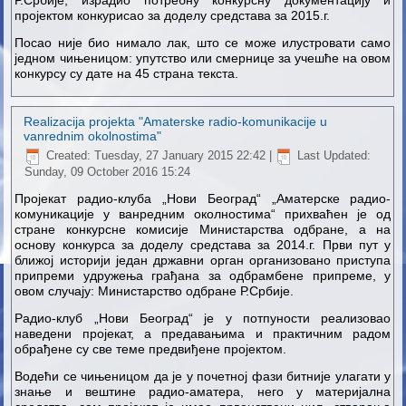
пројектом конкурисао за доделу средстава за 2015.г.
Посао није био нимало лак, што се може илустровати само
једном чињеницом: упутство или смернице за учешће на овом
конкурсу су дате на 45 страна текста.
Realizacija projekta "Amaterske radio-komunikacije u
vanrednim okolnostima"
Created: Tuesday, 27 January 2015 22:42
|
Last Updated:
Sunday, 09 October 2016 15:24
Пројекат радио-клуба „Нови Београд“ „Аматерске радио-
комуникације у ванредним околностима“ прихваћен је од
стране конкурсне комисије Министарства одбране, а на
основу конкурса за доделу средстава за 2014.г. Први пут у
ближој историји један државни орган организовано приступа
припреми удружења грађана за одбрамбене припреме, у
овом случају: Министарство одбране Р.Србије.
Радио-клуб „Нови Београд“ је у потпуности реализовао
наведени пројекат, а предавањима и практичним радом
обрађене су све теме предвиђене пројектом.
Водећи се чињеницом да је у почетној фази битније улагати у
знање и вештине радио-аматера, него у материјална