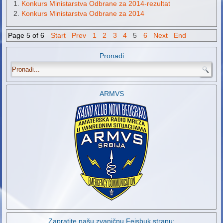
Konkurs Ministarstva Odbrane za 2014-rezultat
Konkurs Ministarstva Odbrane za 2014
Page 5 of 6
Start
Prev
1
2
3
4
5
6
Next
End
Pronađi
.
ARMVS
Zapratite našu zvaničnu Fejsbuk stranu: