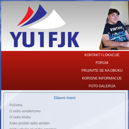
KONTAKT I LOKACIJE
FORUM
PRIJAVITE SE NA OBUKU
KORISNE INFORMACIJE
FOTO GALERIJA
Glavni meni
Početna
O radio-amaterizmu
O radio-klubu
Kako postati radio-amater