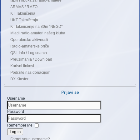
Ispiti i obuka za radio-amatere
ARMVS / RMZO
KT Takmičenja
UKT Takmičenja
KT takmičenje na 80m "NBGD"
Mladi radio-amateri našeg kluba
Operatorske aktivnosti
Radio-amaterske priče
QSL Info / Log search
Preuzimanja / Download
Korisni linkovi
Podržite nas donacijom
DX Klaster
Prijavi se
Username
Password
Remember Me
Log in
Forgot your username?