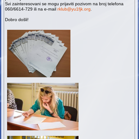
Svi zainteresovani se mogu prijaviti pozivom na broj telefona
060/6614-729 ili na e-mail
rklub@yu1fjk.org
.
Dobro došli!