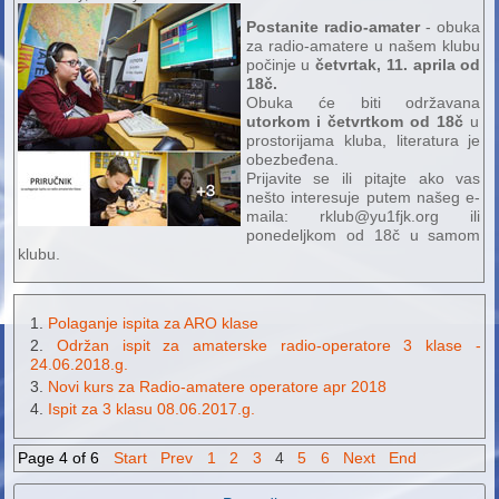
Postanite radio-amater
- obuka
za radio-amatere u našem klubu
počinje u
četvrtak, 11. aprila od
18č.
Obuka će biti održavana
utorkom i četvrtkom od 18č
u
prostorijama kluba, literatura je
obezbeđena.
Prijavite se ili pitajte ako vas
nešto interesuje putem našeg e-
maila: rklub@yu1fjk.org ili
ponedeljkom od 18č u samom
klubu.
Polaganje ispita za ARO klase
Održan ispit za amaterske radio-operatore 3 klase -
24.06.2018.g.
Novi kurs za Radio-amatere operatore apr 2018
Ispit za 3 klasu 08.06.2017.g.
Page 4 of 6
Start
Prev
1
2
3
4
5
6
Next
End