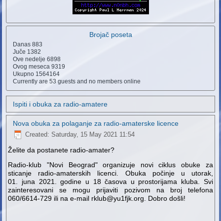
Brojač poseta
Danas
883
Juče
1382
Ove nedelje
6898
Ovog meseca
9319
Ukupno
1564164
Currently are 53 guests and no members online
Ispiti i obuka za radio-amatere
Nova obuka za polaganje za radio-amaterske licence
Created: Saturday, 15 May 2021 11:54
Želite da postanete radio-amater?
Radio-klub "Novi Beograd" organizuje novi ciklus obuke za
sticanje radio-amaterskih licenci. Obuka počinje u utorak,
01. juna 2021. godine u 18 časova u prostorijama kluba. Svi
zainteresovani se mogu prijaviti pozivom na broj telefona
060/6614-729 ili na e-mail rklub@yu1fjk.org. Dobro došli!