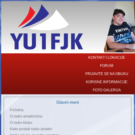
KONTAKT I LOKACIJE
FORUM
PRIJAVITE SE NA OBUKU
KORISNE INFORMACIJE
FOTO GALERIJA
Glavni meni
Početna
O radio-amaterizmu
O radio-klubu
Kako postati radio-amater