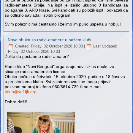
radio-amatera Srbije. Na ispit je izašlo ukupno 9 kandidata za
polaganje 3. ARO klase. Svi kandidati su položili ispit i pokazali da
su odlično savladali ispitni program.
Svim polaznicima čestitamo i želimo im puno uspeha u hobiju!
Nova obuka za radio-amatere u našem klubu
Created: Friday, 02 October 2020 10:03
|
Last Updated:
Friday, 02 October 2020 10:03
Želite da postanete radio-amater?
Radio-klub "Novi Beograd" organizuje novi ciklus obuke za
sticanje radio-amaterskih licenci.
Obuka počinje u četvrtak, 15. oktobra 2020. godine u 18 časova
u prostorijama kluba. Svi zainteresovani se mogu prijaviti
pozivom na broj telefona 060/6614-729 ili na e-mail
rklub@yu1fjk.org
.
Dobro došli!