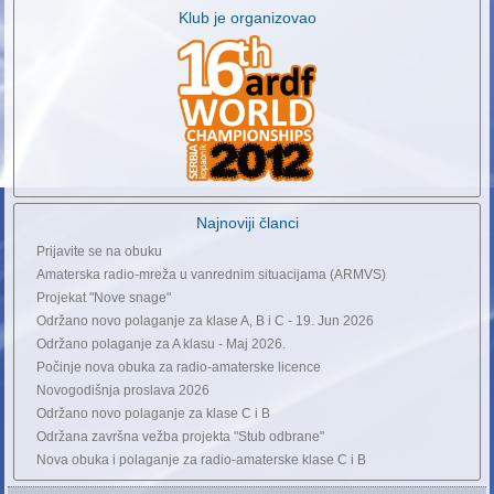
Klub je organizovao
Najnoviji članci
Prijavite se na obuku
Amaterska radio-mreža u vanrednim situacijama (ARMVS)
Projekat "Nove snage"
Održano novo polaganje za klase A, B i C - 19. Jun 2026
Održano polaganje za A klasu - Maj 2026.
Počinje nova obuka za radio-amaterske licence
Novogodišnja proslava 2026
Održano novo polaganje za klase C i B
Održana završna vežba projekta "Stub odbrane"
Nova obuka i polaganje za radio-amaterske klase C i B