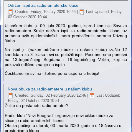
Održan ispit za radio-amaterske klase
Created: Friday, 10 July 2020 10:44
|
Last Updated: Friday,
02 October 2020 10:44
U našem klubu je 09. jula 2020. godine, ispred komisije Saveza
radio-amatera Srbije održan ispit za radio-amaterske klase, uz
primenu svih epidemioloških mera predviđenih merama Kriznog
štaba.
Na ispit je (nakon održane obuke u našem klubu) izašlo 12
kandidata za 3. klasu i svi su položili ispit. Posebno smo ponosni
na 13-togodišnjeg Bogdana i 16-togodišnjeg Veljka, koji su
pokazali odlično znanje na ispitu.
Čestitamo im svima i želimo puno uspeha u hobiju!
Nova obuka za radio-amatere u našem klubu
Created: Sunday, 02 February 2020 12:46
|
Last Updated:
Friday, 02 October 2020 10:51
Želite da postanete radio-amater?
Radio-klub "Novi Beograd" organizuje novi ciklus obuke za
sticanje radio-amaterskih licenci.
Obuka počinje u utorak, 03. marta 2020. godine u 18 časova u
prostorijama kluba.