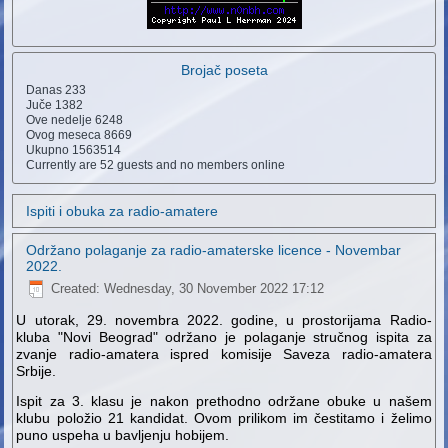
Brojač poseta
Danas
233
Juče
1382
Ove nedelje
6248
Ovog meseca
8669
Ukupno
1563514
Currently are 52 guests and no members online
Ispiti i obuka za radio-amatere
Održano polaganje za radio-amaterske licence - Novembar
2022.
Created: Wednesday, 30 November 2022 17:12
U utorak, 29. novembra 2022. godine, u prostorijama Radio-
kluba "Novi Beograd" održano je polaganje stručnog ispita za
zvanje radio-amatera ispred komisije Saveza radio-amatera
Srbije.
Ispit za 3. klasu je nakon prethodno održane obuke u našem
klubu položio 21 kandidat. Ovom prilikom im čestitamo i želimo
puno uspeha u bavljenju hobijem.