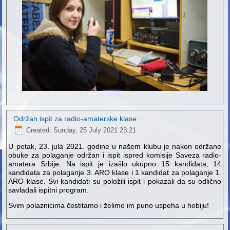
Održan ispit za radio-amaterske klase
Created: Sunday, 25 July 2021 23:21
U petak, 23. jula 2021. godine u našem klubu je nakon održane
obuke za polaganje održan i ispit ispred komisije Saveza radio-
amatera Srbije. Na ispit je izašlo ukupno 15 kandidata, 14
kandidata za polaganje 3. ARO klase i 1 kandidat za polaganje 1.
ARO klase. Svi kandidati su položili ispit i pokazali da su odlično
savladali ispitni program.
Svim polaznicima čestitamo i želimo im puno uspeha u hobiju!