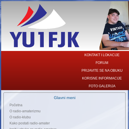
KONTAKT I LOKACIJE
FORUM
PRIJAVITE SE NA OBUKU
KORISNE INFORMACIJE
FOTO GALERIJA
Glavni meni
Početna
O radio-amaterizmu
O radio-klubu
Kako postati radio-amater