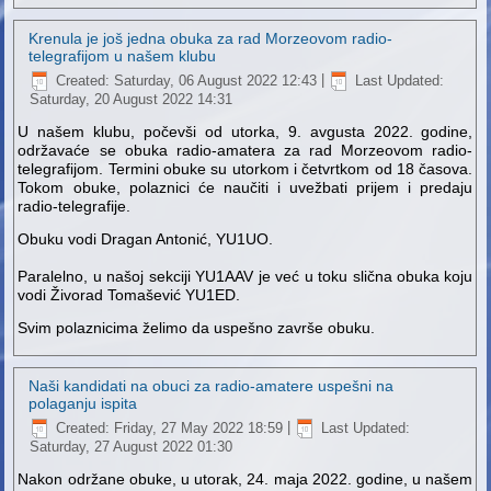
Krenula je još jedna obuka za rad Morzeovom radio-
telegrafijom u našem klubu
Created: Saturday, 06 August 2022 12:43
|
Last Updated:
Saturday, 20 August 2022 14:31
U našem klubu, počevši od utorka, 9. avgusta 2022. godine,
održavaće se obuka radio-amatera za rad Morzeovom radio-
telegrafijom. Termini obuke su utorkom i četvrtkom od 18 časova.
Tokom obuke, polaznici će naučiti i uvežbati prijem i predaju
radio-telegrafije.
Obuku vodi Dragan Antonić, YU1UO.
Paralelno, u našoj sekciji YU1AAV je već u toku slična obuka koju
vodi Živorad Tomašević YU1ED.
Svim polaznicima želimo da uspešno završe obuku.
Naši kandidati na obuci za radio-amatere uspešni na
polaganju ispita
Created: Friday, 27 May 2022 18:59
|
Last Updated:
Saturday, 27 August 2022 01:30
Nakon održane obuke, u utorak, 24. maja 2022. godine, u našem