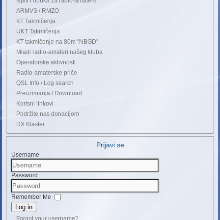
Ispiti i obuka za radio-amatere
ARMVS / RMZO
KT Takmičenja
UKT Takmičenja
KT takmičenje na 80m "NBGD"
Mladi radio-amateri našeg kluba
Operatorske aktivnosti
Radio-amaterske priče
QSL Info / Log search
Preuzimanja / Download
Korisni linkovi
Podržite nas donacijom
DX Klaster
Prijavi se
Username
Password
Remember Me
Log in
Forgot your username?