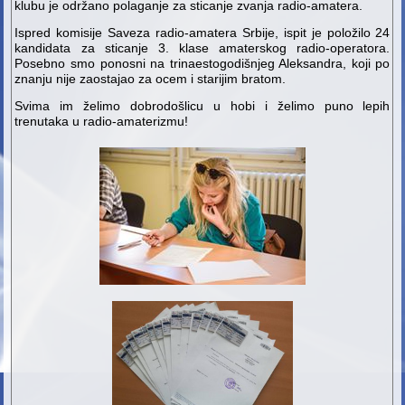
klubu je održano polaganje za sticanje zvanja radio-amatera.
Ispred komisije Saveza radio-amatera Srbije, ispit je položilo 24
kandidata za sticanje 3. klase amaterskog radio-operatora.
Posebno smo ponosni na trinaestogodišnjeg Aleksandra, koji po
znanju nije zaostajao za ocem i starijim bratom.
Svima im želimo dobrodošlicu u hobi i želimo puno lepih
trenutaka u radio-amaterizmu!