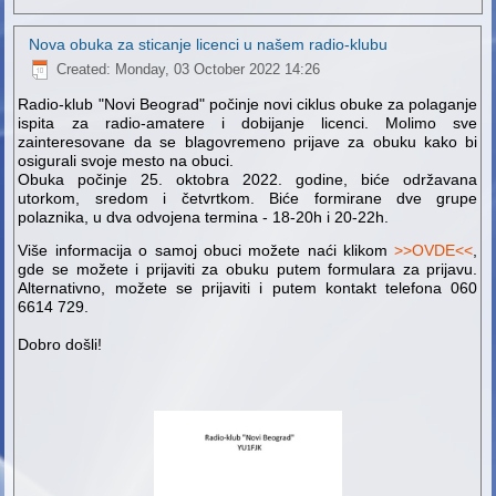
Nova obuka za sticanje licenci u našem radio-klubu
Created: Monday, 03 October 2022 14:26
Radio-klub "Novi Beograd" počinje novi ciklus obuke za polaganje
ispita za radio-amatere i dobijanje licenci. Molimo sve
zainteresovane da se blagovremeno prijave za obuku kako bi
osigurali svoje mesto na obuci.
Obuka počinje 25. oktobra 2022. godine, biće održavana
utorkom, sredom i četvrtkom. Biće formirane dve grupe
polaznika, u dva odvojena termina - 18-20h i 20-22h.
Više informacija o samoj obuci možete naći klikom
>>OVDE<<
,
gde se možete i prijaviti za obuku putem formulara za prijavu.
Alternativno, možete se prijaviti i putem kontakt telefona 060
6614 729.
Dobro došli!