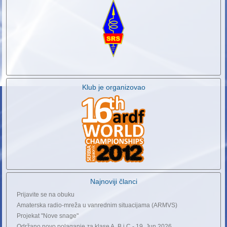
Klub je organizovao
Najnoviji članci
Prijavite se na obuku
Amaterska radio-mreža u vanrednim situacijama (ARMVS)
Projekat "Nove snage"
Održano novo polaganje za klase A, B i C - 19. Jun 2026