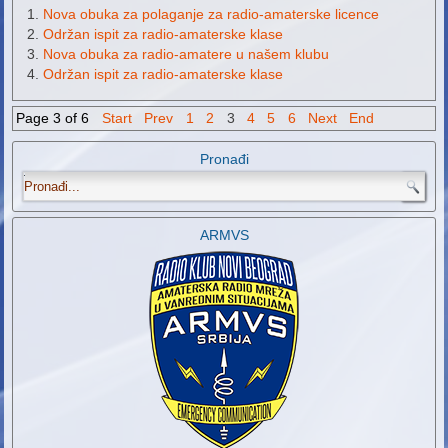
Nova obuka za polaganje za radio-amaterske licence
Održan ispit za radio-amaterske klase
Nova obuka za radio-amatere u našem klubu
Održan ispit za radio-amaterske klase
Page 3 of 6
Start
Prev
1
2
3
4
5
6
Next
End
Pronađi
.
ARMVS