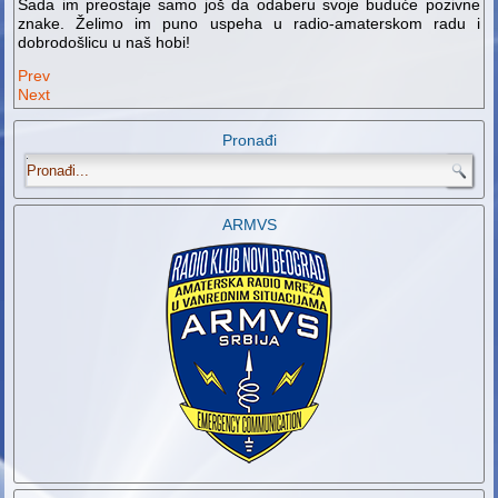
Sada im preostaje samo još da odaberu svoje buduće pozivne
znake. Želimo im puno uspeha u radio-amaterskom radu i
dobrodošlicu u naš hobi!
Prev
Next
Pronađi
.
ARMVS