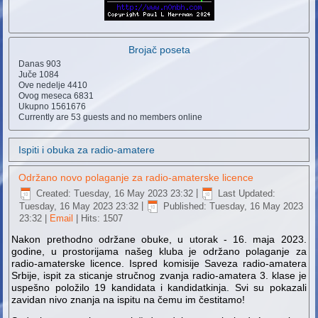
Brojač poseta
Danas
903
Juče
1084
Ove nedelje
4410
Ovog meseca
6831
Ukupno
1561676
Currently are 53 guests and no members online
Ispiti i obuka za radio-amatere
Održano novo polaganje za radio-amaterske licence
Created: Tuesday, 16 May 2023 23:32
|
Last Updated:
Tuesday, 16 May 2023 23:32
|
Published: Tuesday, 16 May 2023
23:32
|
Email
| Hits: 1507
Nakon prethodno održane obuke, u utorak - 16. maja 2023.
godine, u prostorijama našeg kluba je održano polaganje za
radio-amaterske licence. Ispred komisije Saveza radio-amatera
Srbije, ispit za sticanje stručnog zvanja radio-amatera 3. klase je
uspešno položilo 19 kandidata i kandidatkinja. Svi su pokazali
zavidan nivo znanja na ispitu na čemu im čestitamo!