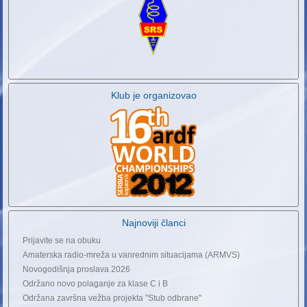
Klub je organizovao
Najnoviji članci
Prijavite se na obuku
Amaterska radio-mreža u vanrednim situacijama (ARMVS)
Novogodišnja proslava 2026
Održano novo polaganje za klase C i B
Održana završna vežba projekta "Stub odbrane"