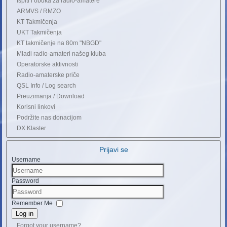
Ispiti i obuka za radio-amatere
ARMVS / RMZO
KT Takmičenja
UKT Takmičenja
KT takmičenje na 80m "NBGD"
Mladi radio-amateri našeg kluba
Operatorske aktivnosti
Radio-amaterske priče
QSL Info / Log search
Preuzimanja / Download
Korisni linkovi
Podržite nas donacijom
DX Klaster
Prijavi se
Username
Password
Remember Me
Log in
Forgot your username?