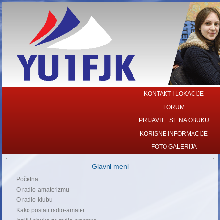
KONTAKT I LOKACIJE
FORUM
PRIJAVITE SE NA OBUKU
KORISNE INFORMACIJE
FOTO GALERIJA
Glavni meni
Početna
O radio-amaterizmu
O radio-klubu
Kako postati radio-amater