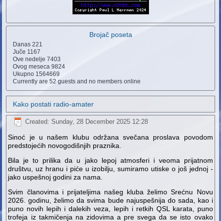
Brojač poseta
Danas
221
Juče
1167
Ove nedelje
7403
Ovog meseca
9824
Ukupno
1564669
Currently are 52 guests and no members online
Kako postati radio-amater
Created: Sunday, 28 December 2025 12:28
Sinoć je u našem klubu održana svečana proslava povodom
predstojećih novogodišnjih praznika.
Bila je to prilika da u jako lepoj atmosferi i veoma prijatnom
društvu, uz hranu i piće u izobilju, sumiramo utiske o još jednoj -
jako uspešnoj godini za nama.
Svim članovima i prijateljima našeg kluba želimo Srećnu Novu
2026. godinu, želimo da svima bude najuspešnija do sada, kao i
puno novih lepih i dalekih veza, lepih i retkih QSL karata, puno
trofeja iz takmičenja na zidovima a pre svega da se isto ovako