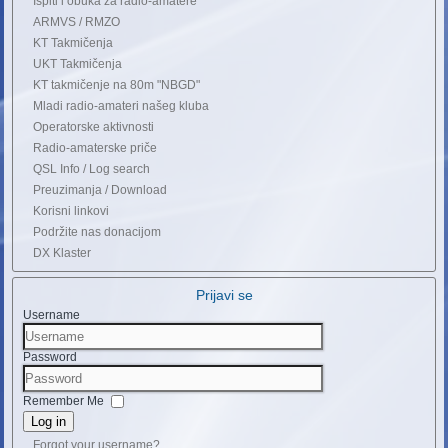
Ispiti i obuka za radio-amatere
ARMVS / RMZO
KT Takmičenja
UKT Takmičenja
KT takmičenje na 80m "NBGD"
Mladi radio-amateri našeg kluba
Operatorske aktivnosti
Radio-amaterske priče
QSL Info / Log search
Preuzimanja / Download
Korisni linkovi
Podržite nas donacijom
DX Klaster
Prijavi se
Username
Password
Remember Me
Log in
Forgot your username?