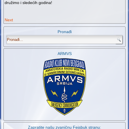
družimo i sledećih godina!
Next
Pronađi
.
ARMVS
Zapratite našu zvaničnu Fejsbuk stranu: