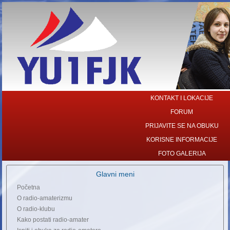
KONTAKT I LOKACIJE
FORUM
PRIJAVITE SE NA OBUKU
KORISNE INFORMACIJE
FOTO GALERIJA
Glavni meni
Početna
O radio-amaterizmu
O radio-klubu
Kako postati radio-amater