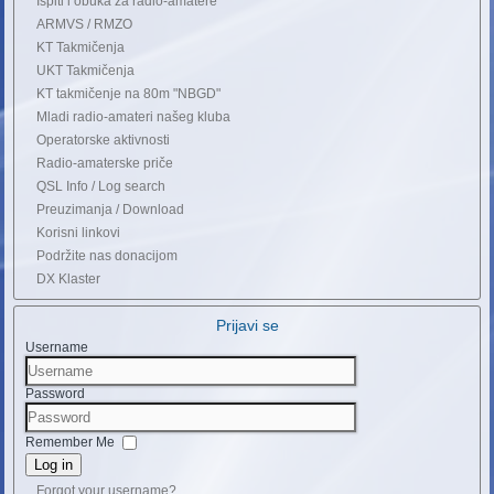
Ispiti i obuka za radio-amatere
ARMVS / RMZO
KT Takmičenja
UKT Takmičenja
KT takmičenje na 80m "NBGD"
Mladi radio-amateri našeg kluba
Operatorske aktivnosti
Radio-amaterske priče
QSL Info / Log search
Preuzimanja / Download
Korisni linkovi
Podržite nas donacijom
DX Klaster
Prijavi se
Username
Password
Remember Me
Log in
Forgot your username?