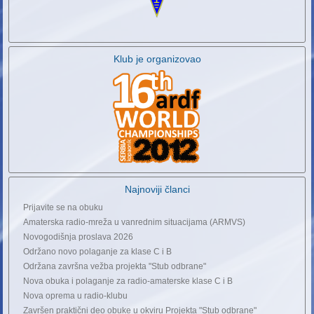
Klub je organizovao
Najnoviji članci
Prijavite se na obuku
Amaterska radio-mreža u vanrednim situacijama (ARMVS)
Novogodišnja proslava 2026
Održano novo polaganje za klase C i B
Održana završna vežba projekta "Stub odbrane"
Nova obuka i polaganje za radio-amaterske klase C i B
Nova oprema u radio-klubu
Završen praktični deo obuke u okviru Projekta "Stub odbrane"