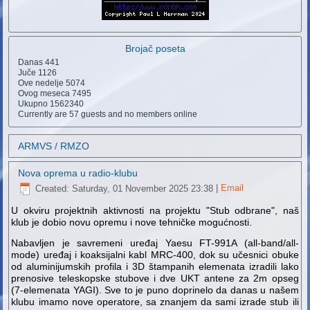
Brojač poseta
Danas
441
Juče
1126
Ove nedelje
5074
Ovog meseca
7495
Ukupno
1562340
Currently are 57 guests and no members online
ARMVS / RMZO
Nova oprema u radio-klubu
Created: Saturday, 01 November 2025 23:38
|
Email
U okviru projektnih aktivnosti na projektu "Stub odbrane", naš
klub je dobio novu opremu i nove tehničke mogućnosti.
Nabavljen je savremeni uređaj Yaesu FT-991A (all-band/all-
mode) uređaj i koaksijalni kabl MRC-400, dok su učesnici obuke
od aluminijumskih profila i 3D štampanih elemenata izradili lako
prenosive teleskopske stubove i dve UKT antene za 2m opseg
(7-elemenata YAGI). Sve to je puno doprinelo da danas u našem
klubu imamo nove operatore, sa znanjem da sami izrade stub ili