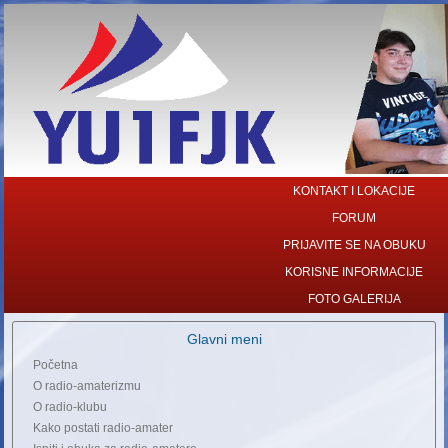
KONTAKT I LOKACIJE
FORUM
PRIJAVITE SE NA OBUKU
KORISNE INFORMACIJE
FOTO GALERIJA
Glavni meni
Početna
O radio-amaterizmu
O radio-klubu
Kako postati radio-amater