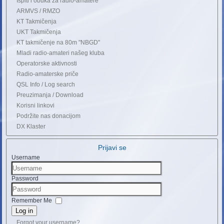
Ispiti i obuka za radio-amatere
ARMVS / RMZO
KT Takmičenja
UKT Takmičenja
KT takmičenje na 80m "NBGD"
Mladi radio-amateri našeg kluba
Operatorske aktivnosti
Radio-amaterske priče
QSL Info / Log search
Preuzimanja / Download
Korisni linkovi
Podržite nas donacijom
DX Klaster
Prijavi se
Username
Password
Remember Me
Log in
Forgot your username?