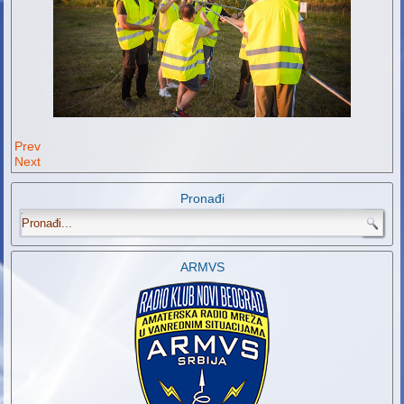
Prev
Next
Pronađi
.
ARMVS