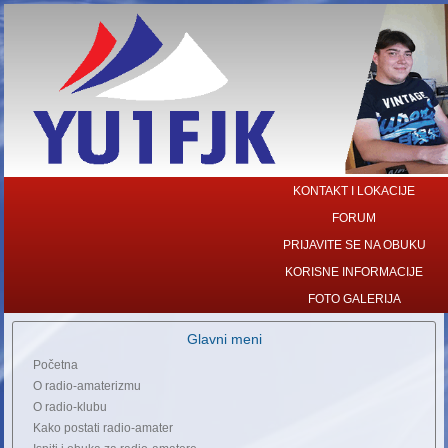
KONTAKT I LOKACIJE
FORUM
PRIJAVITE SE NA OBUKU
KORISNE INFORMACIJE
FOTO GALERIJA
Glavni meni
Početna
O radio-amaterizmu
O radio-klubu
Kako postati radio-amater