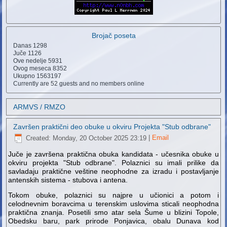
Brojač poseta
Danas
1298
Juče
1126
Ove nedelje
5931
Ovog meseca
8352
Ukupno
1563197
Currently are 52 guests and no members online
ARMVS / RMZO
Završen praktični deo obuke u okviru Projekta "Stub odbrane"
Created: Monday, 20 October 2025 23:19
|
Email
Juče je završena praktična obuka kandidata - učesnika obuke u
okviru projekta "Stub odbrane". Polaznici su imali prilike da
savladaju praktične veštine neophodne za izradu i postavljanje
antenskih sistema - stubova i antena.
Tokom obuke, polaznici su najpre u učionici a potom i
celodnevnim boravcima u terenskim uslovima sticali neophodna
praktična znanja. Posetili smo atar sela Šume u blizini Topole,
Obedsku baru, park prirode Ponjavica, obalu Dunava kod