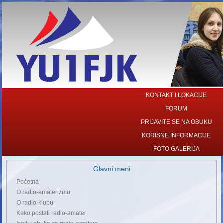
KONTAKT I LOKACIJE
FORUM
PRIJAVITE SE NA OBUKU
KORISNE INFORMACIJE
FOTO GALERIJA
Glavni meni
Početna
O radio-amaterizmu
O radio-klubu
Kako postati radio-amater