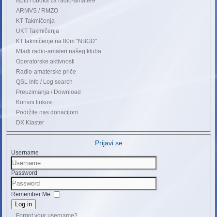
Ispiti i obuka za radio-amatere
ARMVS / RMZO
KT Takmičenja
UKT Takmičenja
KT takmičenje na 80m "NBGD"
Mladi radio-amateri našeg kluba
Operatorske aktivnosti
Radio-amaterske priče
QSL Info / Log search
Preuzimanja / Download
Korisni linkovi
Podržite nas donacijom
DX Klaster
Prijavi se
Username
Password
Remember Me
Log in
Forgot your username?