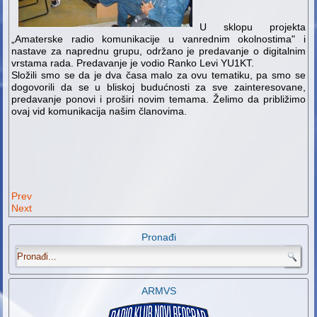
U sklopu projekta
„Amaterske radio komunikacije u vanrednim okolnostima" i
nastave za naprednu grupu, održano je predavanje o digitalnim
vrstama rada. Predavanje je vodio Ranko Levi YU1KT.
Složili smo se da je dva časa malo za ovu tematiku, pa smo se
dogovorili da se u bliskoj budućnosti za sve zainteresovane,
predavanje ponovi i proširi novim temama. Želimo da približimo
ovaj vid komunikacija našim članovima.
Prev
Next
Pronađi
.
ARMVS