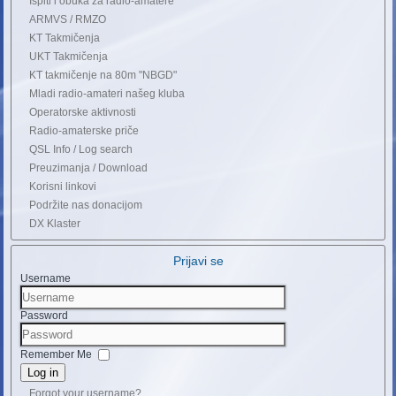
Ispiti i obuka za radio-amatere
ARMVS / RMZO
KT Takmičenja
UKT Takmičenja
KT takmičenje na 80m "NBGD"
Mladi radio-amateri našeg kluba
Operatorske aktivnosti
Radio-amaterske priče
QSL Info / Log search
Preuzimanja / Download
Korisni linkovi
Podržite nas donacijom
DX Klaster
Prijavi se
Username
Password
Remember Me
Log in
Forgot your username?