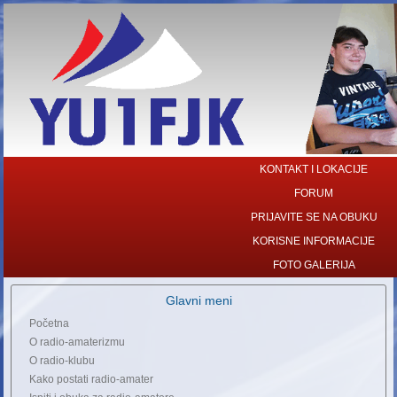
KONTAKT I LOKACIJE
FORUM
PRIJAVITE SE NA OBUKU
KORISNE INFORMACIJE
FOTO GALERIJA
Glavni meni
Početna
O radio-amaterizmu
O radio-klubu
Kako postati radio-amater