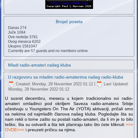
Brojač poseta
Danas
274
Juče
1084
Ove nedelje
3781
Ovog meseca
6202
Ukupno
1561047
Currently are 57 guests and no members online
Mladi radio-amateri našeg kluba
U razgovoru sa mladim radio-amaterima našeg radio-kluba
Created: Monday, 28 November 2022 01:12
|
Last Updated:
Monday, 28 November 2022 01:12
U susret decembru, mesecu u kojem tradicionalno svi radio-
amateri omladinci pod okriljem Saveza radio-amatera Srbije
učestvuju u Youngsters On The Air (YOTA) aktivaciji, pričali smo
sa nekima od najmlađih članova našeg kluba. Pogledajte šta su
nam rekli o tome zašto su postali radio-amateri, da li im je to bilo
teško, šta su ostvarili a šta tek planiraju tako što ćete kliknuti
>>>
OVDE<<<
i preuzeti pričicu sa njima.