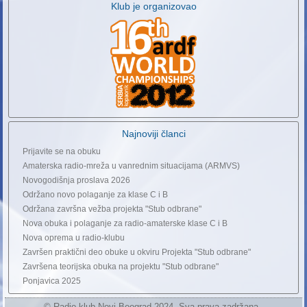
Klub je organizovao
Najnoviji članci
Prijavite se na obuku
Amaterska radio-mreža u vanrednim situacijama (ARMVS)
Novogodišnja proslava 2026
Održano novo polaganje za klase C i B
Održana završna vežba projekta "Stub odbrane"
Nova obuka i polaganje za radio-amaterske klase C i B
Nova oprema u radio-klubu
Završen praktični deo obuke u okviru Projekta "Stub odbrane"
Završena teorijska obuka na projektu "Stub odbrane"
Ponjavica 2025
© Radio-klub Novi Beograd 2024. Sva prava zadržana.