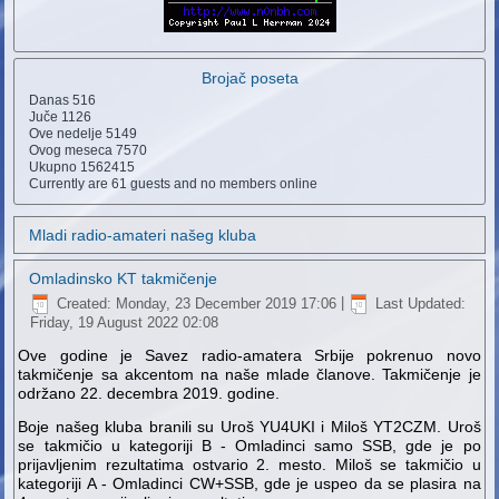
Brojač poseta
Danas
516
Juče
1126
Ove nedelje
5149
Ovog meseca
7570
Ukupno
1562415
Currently are 61 guests and no members online
Mladi radio-amateri našeg kluba
Omladinsko KT takmičenje
Created: Monday, 23 December 2019 17:06
|
Last Updated:
Friday, 19 August 2022 02:08
Ove godine je Savez radio-amatera Srbije pokrenuo novo
takmičenje sa akcentom na naše mlade članove. Takmičenje je
održano 22. decembra 2019. godine.
Boje našeg kluba branili su Uroš YU4UKI i Miloš YT2CZM. Uroš
se takmičio u kategoriji B - Omladinci samo SSB, gde je po
prijavljenim rezultatima ostvario 2. mesto. Miloš se takmičio u
kategoriji A - Omladinci CW+SSB, gde je uspeo da se plasira na