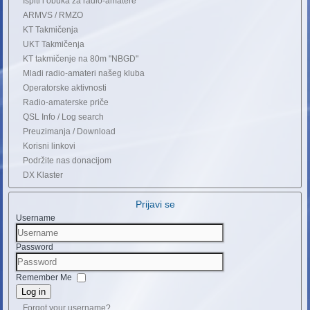
Ispiti i obuka za radio-amatere
ARMVS / RMZO
KT Takmičenja
UKT Takmičenja
KT takmičenje na 80m "NBGD"
Mladi radio-amateri našeg kluba
Operatorske aktivnosti
Radio-amaterske priče
QSL Info / Log search
Preuzimanja / Download
Korisni linkovi
Podržite nas donacijom
DX Klaster
Prijavi se
Username
Password
Remember Me
Log in
Forgot your username?