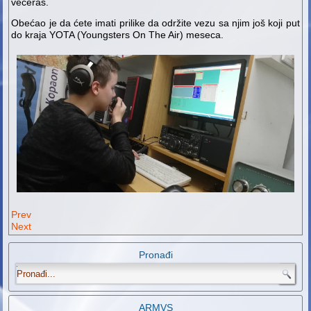
večeras.
Obećao je da ćete imati prilike da održite vezu sa njim još koji put
do kraja YOTA (Youngsters On The Air) meseca.
Prev
Next
Pronađi
.
ARMVS