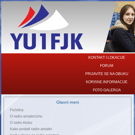
KONTAKT I LOKACIJE
FORUM
PRIJAVITE SE NA OBUKU
KORISNE INFORMACIJE
FOTO GALERIJA
Glavni meni
Početna
O radio-amaterizmu
O radio-klubu
Kako postati radio-amater