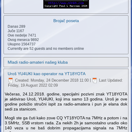
Brojač poseta
Danas
289
Juče
1167
Ove nedelje
7471
Ovog meseca
9892
Ukupno
1564737
Currently are 52 guests and no members online
Mladi radio-amateri našeg kluba
Uroš YU4UKI kao operator na YT18YOTA
Created: Monday, 24 December 2018 11:00
|
Last Updated:
Friday, 19 August 2022 02:09
Večeras, 24.12.2018. godine, specijalni pozivni znak YT18YOTA
je aktivirao Uroš, YU4UKI, koji ima samo 13 godina. Uroš je ove
godine položio stručni ispit za radio-amatera i pun je elana dok
sedi za stanicom.
Mogli ste ga čuti kako zove CQ YT18YOTA na 7MHz a potom i na
3.5MHz, SSB vrstom rada. Za nekih 2h je samostalno uradio oko
140 veza u ne baš dobrim propagacijama signala na 7MHz