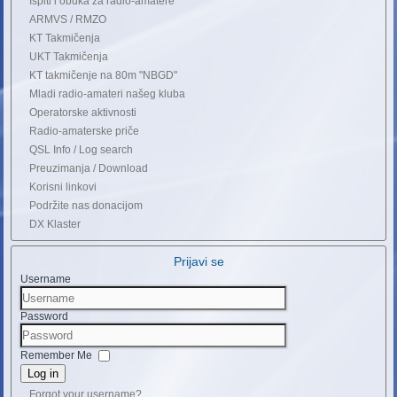
Ispiti i obuka za radio-amatere
ARMVS / RMZO
KT Takmičenja
UKT Takmičenja
KT takmičenje na 80m "NBGD"
Mladi radio-amateri našeg kluba
Operatorske aktivnosti
Radio-amaterske priče
QSL Info / Log search
Preuzimanja / Download
Korisni linkovi
Podržite nas donacijom
DX Klaster
Prijavi se
Username
Password
Remember Me
Log in
Forgot your username?