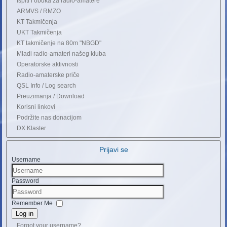
Ispiti i obuka za radio-amatere
ARMVS / RMZO
KT Takmičenja
UKT Takmičenja
KT takmičenje na 80m "NBGD"
Mladi radio-amateri našeg kluba
Operatorske aktivnosti
Radio-amaterske priče
QSL Info / Log search
Preuzimanja / Download
Korisni linkovi
Podržite nas donacijom
DX Klaster
Prijavi se
Username
Password
Remember Me
Log in
Forgot your username?