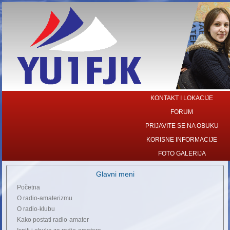
KONTAKT I LOKACIJE
FORUM
PRIJAVITE SE NA OBUKU
KORISNE INFORMACIJE
FOTO GALERIJA
Glavni meni
Početna
O radio-amaterizmu
O radio-klubu
Kako postati radio-amater