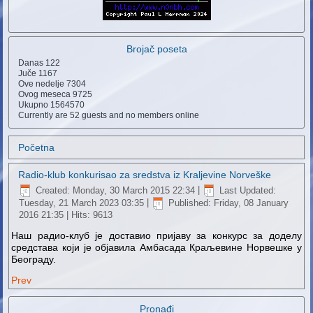
Brojač poseta
Danas
122
Juče
1167
Ove nedelje
7304
Ovog meseca
9725
Ukupno
1564570
Currently are 52 guests and no members online
Početna
Radio-klub konkurisao za sredstva iz Kraljevine Norveške
Created: Monday, 30 March 2015 22:34
|
Last Updated:
Tuesday, 21 March 2023 03:35
|
Published: Friday, 08 January
2016 21:35
| Hits: 9613
Наш радио-клуб је доставио пријаву за конкурс за доделу
средстава који је објавила Амбасада Краљевине Норвешке у
Београду.
Prev
Pronađi