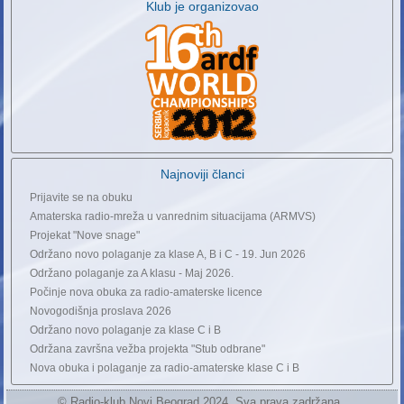
Klub je organizovao
Najnoviji članci
Prijavite se na obuku
Amaterska radio-mreža u vanrednim situacijama (ARMVS)
Projekat "Nove snage"
Održano novo polaganje za klase A, B i C - 19. Jun 2026
Održano polaganje za A klasu - Maj 2026.
Počinje nova obuka za radio-amaterske licence
Novogodišnja proslava 2026
Održano novo polaganje za klase C i B
Održana završna vežba projekta "Stub odbrane"
Nova obuka i polaganje za radio-amaterske klase C i B
© Radio-klub Novi Beograd 2024. Sva prava zadržana.