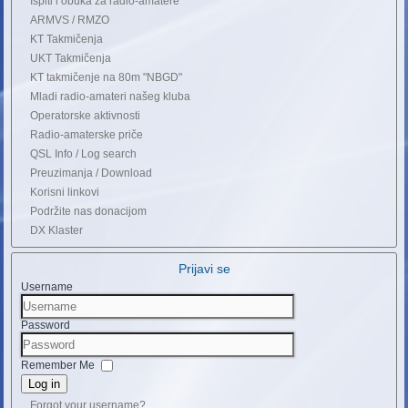
Ispiti i obuka za radio-amatere
ARMVS / RMZO
KT Takmičenja
UKT Takmičenja
KT takmičenje na 80m "NBGD"
Mladi radio-amateri našeg kluba
Operatorske aktivnosti
Radio-amaterske priče
QSL Info / Log search
Preuzimanja / Download
Korisni linkovi
Podržite nas donacijom
DX Klaster
Prijavi se
Username
Password
Remember Me
Log in
Forgot your username?